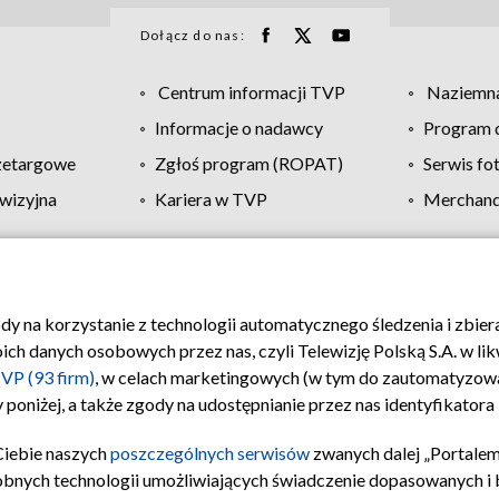
Dołącz do nas:
Centrum informacji TVP
Naziemna
Informacje o nadawcy
Program d
zetargowe
Zgłoś program (ROPAT)
Serwis fo
wizyjna
Kariera w TVP
Merchandi
Polityka prywatności
Moje zgody
Pomoc
Biuro re
ody na korzystanie z technologii automatycznego śledzenia i zbie
 danych osobowych przez nas, czyli Telewizję Polską S.A. w likw
VP (93 firm)
, w celach marketingowych (w tym do zautomatyzow
 poniżej, a także zgody na udostępnianie przez nas identyfikator
Ciebie naszych
poszczególnych serwisów
zwanych dalej „Portalem
obnych technologii umożliwiających świadczenie dopasowanych i be