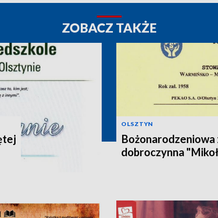
ZOBACZ TAKŻE
OLSZTYN
ętej
Bożonarodzeniowa 
dobroczynna "Mikoł