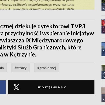
icznej dziękuje dyrektorowi TVP3
 przychylność i wspieranie inicjatyw
zwłaszcza IX Międzynarodowego
styki Służb Granicznych, które
a w Kętrzynie.
nia
#straży
#granicznej
UDOSTĘPNIJ NA X