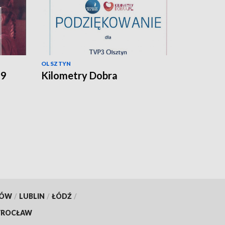
OLSZTYN
19
Kilometry Dobra
KÓW
/
LUBLIN
/
ŁÓDŹ
/
ROCŁAW