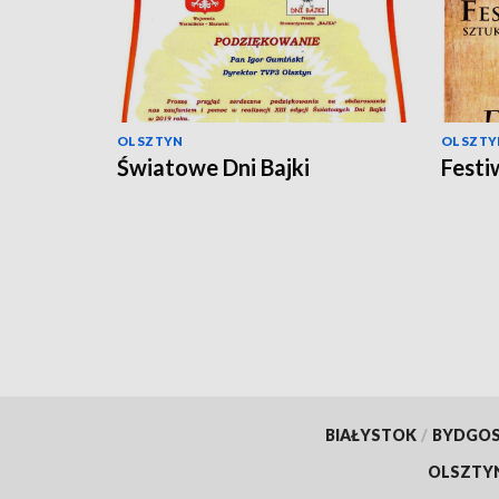
OLSZTYN
OLSZTY
Światowe Dni Bajki
Festi
BIAŁYSTOK
/
BYDGO
OLSZTY