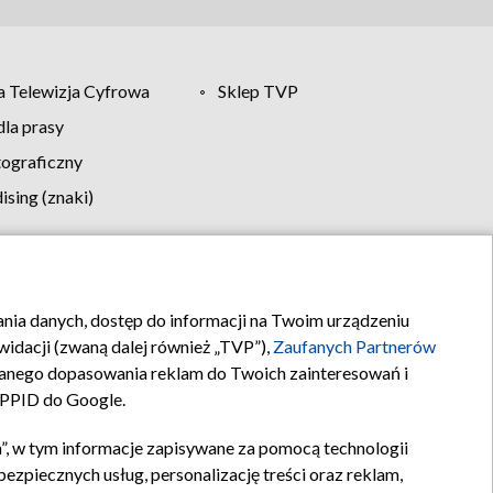
 Telewizja Cyfrowa
Sklep TVP
la prasy
tograficzny
sing (znaki)
klamy
Kontakt
rania danych, dostęp do informacji na Twoim urządzeniu
idacji (zwaną dalej również „TVP”),
Zaufanych Partnerów
anego dopasowania reklam do Twoich zainteresowań i
a PPID do Google.
”, w tym informacje zapisywane za pomocą technologii
zpiecznych usług, personalizację treści oraz reklam,