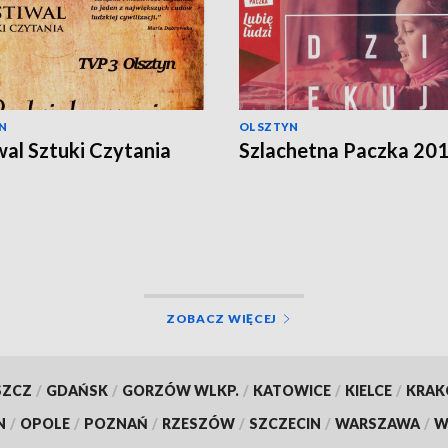
N
OLSZTYN
wal Sztuki Czytania
Szlachetna Paczka 20
ZOBACZ WIĘCEJ
SZCZ
/
GDAŃSK
/
GORZÓW WLKP.
/
KATOWICE
/
KIELCE
/
KRA
N
/
OPOLE
/
POZNAŃ
/
RZESZÓW
/
SZCZECIN
/
WARSZAWA
/
W