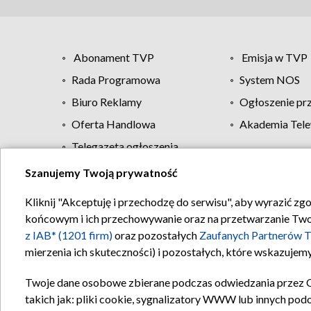
Abonament TVP
Emisja w TVP
Rada Programowa
System NOS
Biuro Reklamy
Ogłoszenie pr
Oferta Handlowa
Akademia Tele
Telegazeta ogłoszenia
Szanujemy Twoją prywatność
Regulamin TVP
Kliknij "Akceptuję i przechodzę do serwisu", aby wyrazić zg
końcowym i ich przechowywanie oraz na przetwarzanie Twoich
z IAB* (1201 firm)
oraz pozostałych
Zaufanych Partnerów T
mierzenia ich skuteczności) i pozostałych, które wskazujemy
Twoje dane osobowe zbierane podczas odwiedzania przez 
takich jak: pliki cookie, sygnalizatory WWW lub innych pod