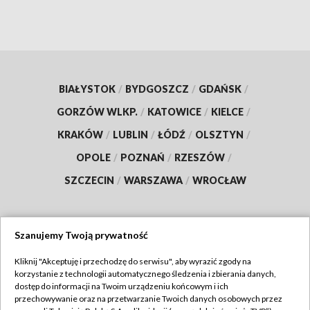
BIAŁYSTOK
/
BYDGOSZCZ
/
GDAŃSK
/
GORZÓW WLKP.
/
KATOWICE
/
KIELCE
/
KRAKÓW
/
LUBLIN
/
ŁÓDŹ
/
OLSZTYN
/
OPOLE
/
POZNAŃ
/
RZESZÓW
/
SZCZECIN
/
WARSZAWA
/
WROCŁAW
Szanujemy Twoją prywatność
Dołącz do nas:
Kliknij "Akceptuję i przechodzę do serwisu", aby wyrazić zgody na
korzystanie z technologii automatycznego śledzenia i zbierania danych,
TVP
dostęp do informacji na Twoim urządzeniu końcowym i ich
Abonament TVP
przechowywanie oraz na przetwarzanie Twoich danych osobowych przez
Regulamin TVP