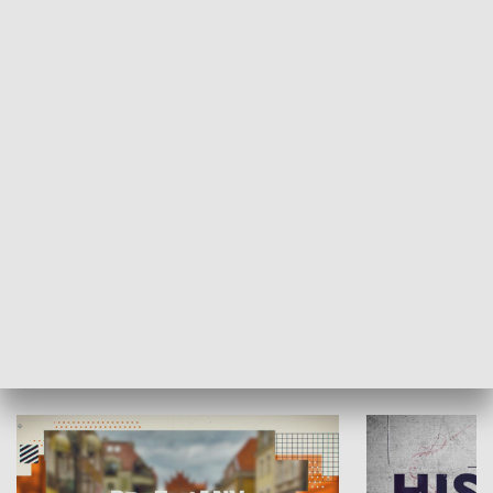
SPOŁECZEŃSTWO
Moje miejsce
Winda region
HISTORIA