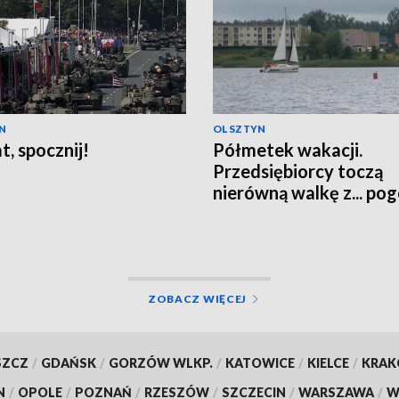
N
OLSZTYN
t, spocznij!
Półmetek wakacji.
Przedsiębiorcy toczą
nierówną walkę z... po
ZOBACZ WIĘCEJ
SZCZ
/
GDAŃSK
/
GORZÓW WLKP.
/
KATOWICE
/
KIELCE
/
KRA
N
/
OPOLE
/
POZNAŃ
/
RZESZÓW
/
SZCZECIN
/
WARSZAWA
/
W