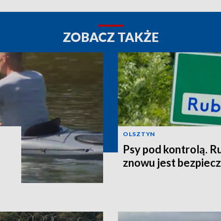
ZOBACZ TAKŻE
OLSZTYN
Psy pod kontrolą. R
znowu jest bezpiec