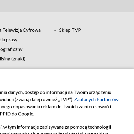
 Telewizja Cyfrowa
Sklep TVP
la prasy
tograficzny
sing (znaki)
klamy
Kontakt
rania danych, dostęp do informacji na Twoim urządzeniu
idacji (zwaną dalej również „TVP”),
Zaufanych Partnerów
anego dopasowania reklam do Twoich zainteresowań i
a PPID do Google.
”, w tym informacje zapisywane za pomocą technologii
zpiecznych usług, personalizację treści oraz reklam,