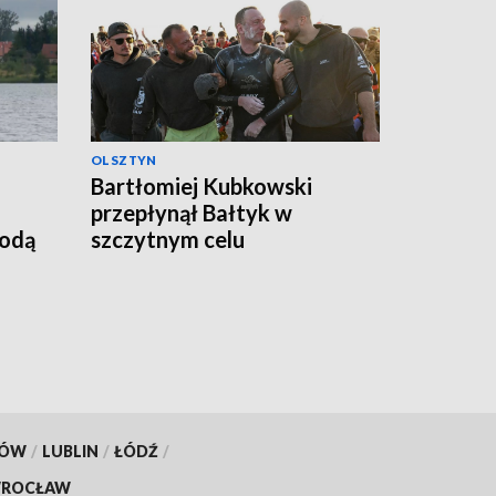
OLSZTYN
Bartłomiej Kubkowski
przepłynął Bałtyk w
godą
szczytnym celu
KÓW
/
LUBLIN
/
ŁÓDŹ
/
ROCŁAW