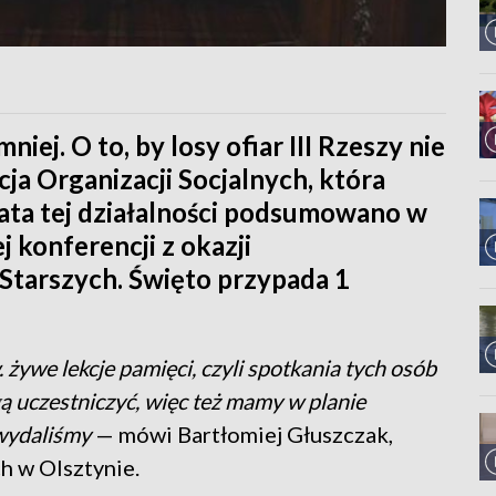
iej. O to, by losy ofiar III Rzeszy nie
ja Organizacji Socjalnych, która
lata tej działalności podsumowano w
 konferencji z okazji
tarszych. Święto przypada 1
 żywe lekcje pamięci, czyli spotkania tych osób
gą uczestniczyć, więc też mamy w planie
 wydaliśmy
— mówi Bartłomiej Głuszczak,
h w Olsztynie.