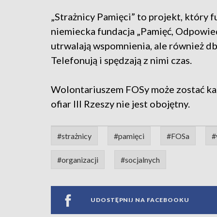
„Strażnicy Pamięci” to projekt, który f
niemiecka fundacja „Pamięć, Odpowied
utrwalają wspomnienia, ale również db
Telefonują i spędzają z nimi czas.
Wolontariuszem FOSy może zostać każd
ofiar III Rzeszy nie jest obojętny.
#strażnicy
#pamięci
#FOSa
#
#organizacji
#socjalnych
UDOSTĘPNIJ NA FACEBOOKU