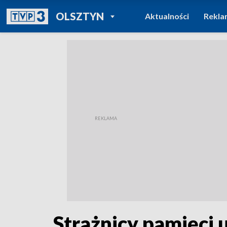
POWRÓT DO
OLSZTYN
Aktualności
Rekla
TVP REGIONY
Strażnicy pamięci