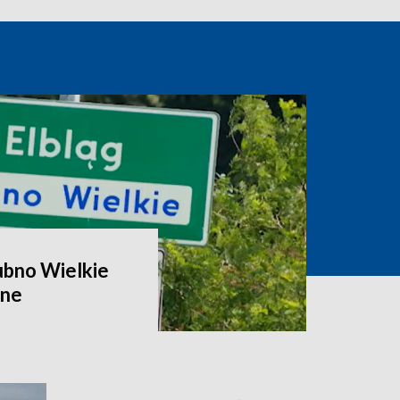
ubno Wielkie
zne