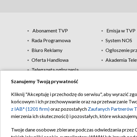
Abonament TVP
Emisja w TVP
Rada Programowa
System NOS
Biuro Reklamy
Ogłoszenie pr
Oferta Handlowa
Akademia Tele
Telegazeta ogłoszenia
Szanujemy Twoją prywatność
Regulamin TVP
Kliknij "Akceptuję i przechodzę do serwisu", aby wyrazić zg
końcowym i ich przechowywanie oraz na przetwarzanie Twoich
z IAB* (1201 firm)
oraz pozostałych
Zaufanych Partnerów T
mierzenia ich skuteczności) i pozostałych, które wskazujemy
Twoje dane osobowe zbierane podczas odwiedzania przez 
takich jak: pliki cookie, sygnalizatory WWW lub innych pod