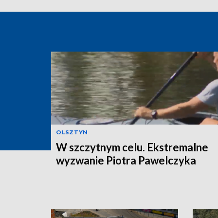
OLSZTYN
W szczytnym celu. Ekstremalne
wyzwanie Piotra Pawelczyka