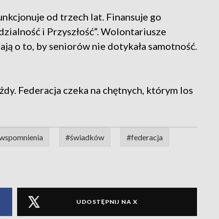
unkcjonuje od trzech lat. Finansuje go
zialność i Przyszłość”. Wolontariusze
ają o to, by seniorów nie dotykała samotność.
y. Federacja czeka na chętnych, którym los
wspomnienia
#świadków
#federacja
UDOSTĘPNIJ NA X