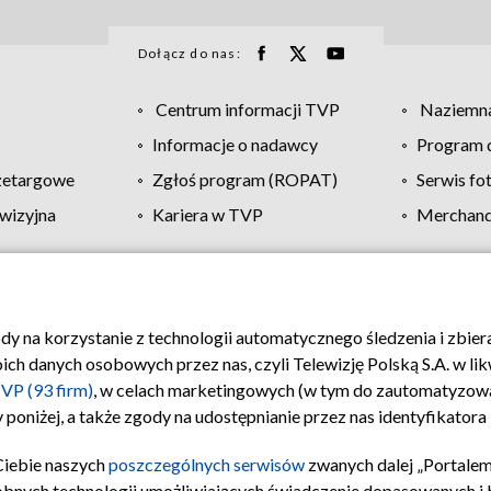
Dołącz do nas:
Centrum informacji TVP
Naziemna
Informacje o nadawcy
Program d
zetargowe
Zgłoś program (ROPAT)
Serwis fo
wizyjna
Kariera w TVP
Merchandi
Polityka prywatności
Moje zgody
Pomoc
Biuro re
ody na korzystanie z technologii automatycznego śledzenia i zbie
 danych osobowych przez nas, czyli Telewizję Polską S.A. w likw
VP (93 firm)
, w celach marketingowych (w tym do zautomatyzow
 poniżej, a także zgody na udostępnianie przez nas identyfikator
Ciebie naszych
poszczególnych serwisów
zwanych dalej „Portalem
obnych technologii umożliwiających świadczenie dopasowanych i be