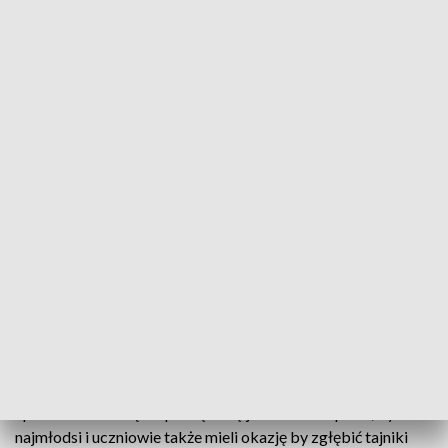
Czy fajnie jest być naukowcem? Sprawdzają nie tylko dzieci
Ponad 130 różnego rodzaju warsztatów i pokazów
laboratoryjnych w trzech miejscach - przy ulicy
Bydgoskiej, w Kortowie oraz w centrum miasta - to
wszystko czeka na miłośników nauki. W stolicy
Warmii i Mazur trwa Europejska Noc Naukowców.
To jedyna taka okazja w roku do tego, by zgłębić
tajniki niedostępnych na co dzień laboratoriów.
Spotkanie z nauką rozpoczęło się już o 10 rano po to, by
najmłodsi i uczniowie także mieli okazję by zgłębić tajniki