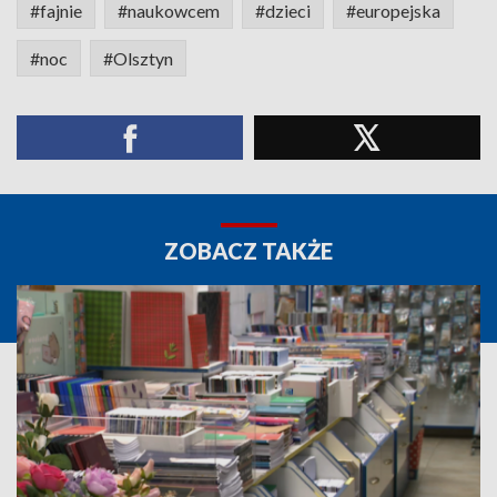
#fajnie
#naukowcem
#dzieci
#europejska
#noc
#Olsztyn
ZOBACZ TAKŻE