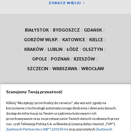
ZOBACZ WIĘCEJ
BIAŁYSTOK
/
BYDGOSZCZ
/
GDAŃSK
/
GORZÓW WLKP.
/
KATOWICE
/
KIELCE
/
KRAKÓW
/
LUBLIN
/
ŁÓDŹ
/
OLSZTYN
/
OPOLE
/
POZNAŃ
/
RZESZÓW
/
SZCZECIN
/
WARSZAWA
/
WROCŁAW
Szanujemy Twoją prywatność
Dołącz do nas:
Kliknij "Akceptuję i przechodzę do serwisu", aby wyrazić zgody na
korzystanie z technologii automatycznego śledzenia i zbierania danych,
TVP
dostęp do informacji na Twoim urządzeniu końcowym i ich
Abonament TVP
przechowywanie oraz na przetwarzanie Twoich danych osobowych przez
Regulamin TVP
nas, czyli Telewizję Polską S.A. w likwidacji (zwaną dalej również „TVP”),
Emisja w TVP
Polityka prywatności
Zaufanych Partnerów z IAB* (1201 firm)
oraz pozostałych
Zaufanych