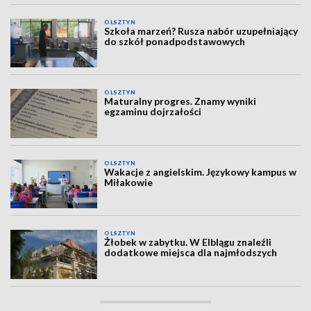
OLSZTYN
Szkoła marzeń? Rusza nabór uzupełniający
do szkół ponadpodstawowych
OLSZTYN
Maturalny progres. Znamy wyniki
egzaminu dojrzałości
OLSZTYN
Wakacje z angielskim. Językowy kampus w
Miłakowie
OLSZTYN
Żłobek w zabytku. W Elblągu znaleźli
dodatkowe miejsca dla najmłodszych