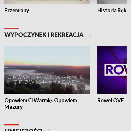
Przemiany
Historia Ręką
WYPOCZYNEK I REKREACJA
Opowiem Ci Warmię, Opowiem
RoweLOVE
Mazury
MNIEJSZOŚCI