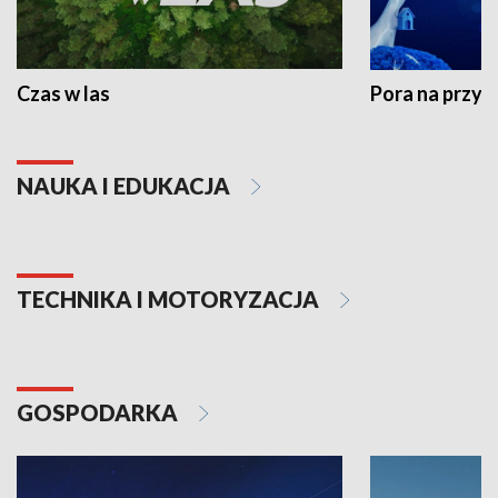
Czas w las
Pora na przyr
NAUKA I EDUKACJA
TECHNIKA I MOTORYZACJA
GOSPODARKA