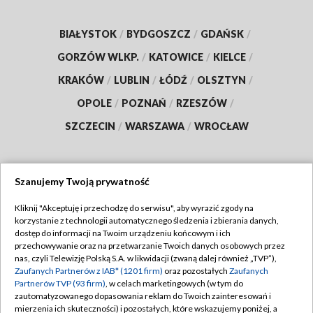
BIAŁYSTOK
/
BYDGOSZCZ
/
GDAŃSK
/
GORZÓW WLKP.
/
KATOWICE
/
KIELCE
/
KRAKÓW
/
LUBLIN
/
ŁÓDŹ
/
OLSZTYN
/
OPOLE
/
POZNAŃ
/
RZESZÓW
/
SZCZECIN
/
WARSZAWA
/
WROCŁAW
Szanujemy Twoją prywatność
Dołącz do nas:
Kliknij "Akceptuję i przechodzę do serwisu", aby wyrazić zgody na
korzystanie z technologii automatycznego śledzenia i zbierania danych,
TVP
dostęp do informacji na Twoim urządzeniu końcowym i ich
Abonament TVP
przechowywanie oraz na przetwarzanie Twoich danych osobowych przez
Regulamin TVP
nas, czyli Telewizję Polską S.A. w likwidacji (zwaną dalej również „TVP”),
Emisja w TVP
Zaufanych Partnerów z IAB* (1201 firm)
oraz pozostałych
Zaufanych
Polityka prywatności
Partnerów TVP (93 firm)
, w celach marketingowych (w tym do
Centrum informacji TVP
Moje zgody
zautomatyzowanego dopasowania reklam do Twoich zainteresowań i
mierzenia ich skuteczności) i pozostałych, które wskazujemy poniżej, a