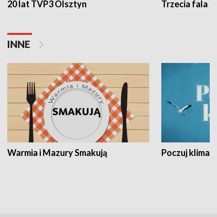
20 lat TVP3 Olsztyn
Trzecia fala -
INNE
Warmia i Mazury Smakują
Poczuj klimat