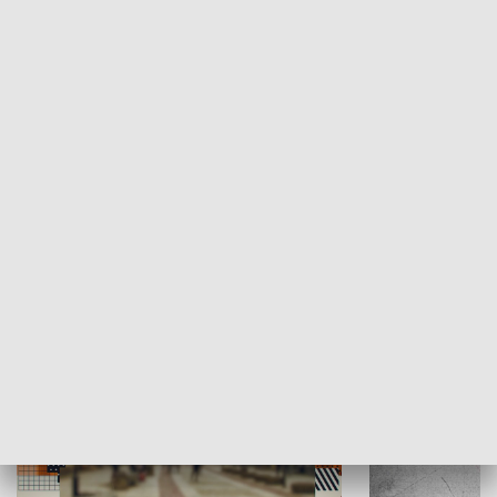
Moje miejsce
Winda region
HISTORIA