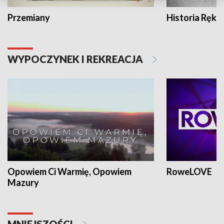
Przemiany
Historia Ręką
WYPOCZYNEK I REKREACJA
Opowiem Ci Warmię, Opowiem
RoweLOVE
Mazury
MNIEJSZOŚCI