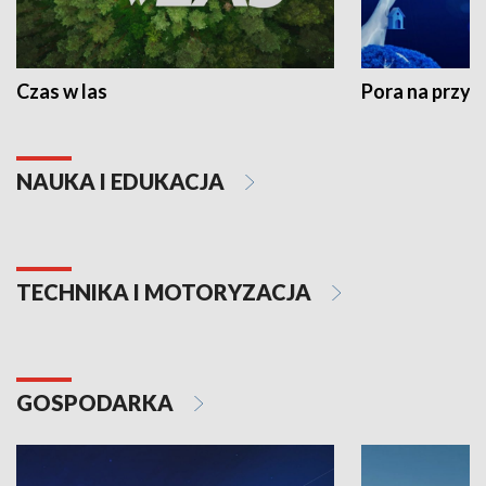
Czas w las
Pora na przyr
NAUKA I EDUKACJA
TECHNIKA I MOTORYZACJA
GOSPODARKA