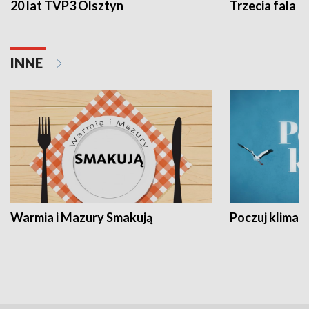
20 lat TVP3 Olsztyn
Trzecia fala -
INNE
Warmia i Mazury Smakują
Poczuj klimat