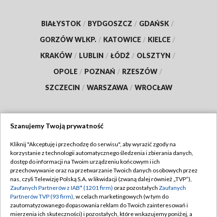
BIAŁYSTOK
/
BYDGOSZCZ
/
GDAŃSK
/
GORZÓW WLKP.
/
KATOWICE
/
KIELCE
/
KRAKÓW
/
LUBLIN
/
ŁÓDŹ
/
OLSZTYN
/
OPOLE
/
POZNAŃ
/
RZESZÓW
/
SZCZECIN
/
WARSZAWA
/
WROCŁAW
Szanujemy Twoją prywatność
Dołącz do nas:
Kliknij "Akceptuję i przechodzę do serwisu", aby wyrazić zgody na
korzystanie z technologii automatycznego śledzenia i zbierania danych,
TVP
dostęp do informacji na Twoim urządzeniu końcowym i ich
Abonament TVP
przechowywanie oraz na przetwarzanie Twoich danych osobowych przez
Regulamin TVP
nas, czyli Telewizję Polską S.A. w likwidacji (zwaną dalej również „TVP”),
Emisja w TVP
Zaufanych Partnerów z IAB* (1201 firm)
oraz pozostałych
Zaufanych
Polityka prywatności
Partnerów TVP (93 firm)
, w celach marketingowych (w tym do
Centrum informacji TVP
Moje zgody
zautomatyzowanego dopasowania reklam do Twoich zainteresowań i
mierzenia ich skuteczności) i pozostałych, które wskazujemy poniżej, a