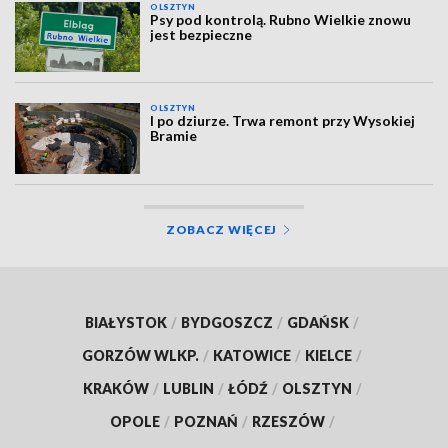
OLSZTYN
Psy pod kontrolą. Rubno Wielkie znowu
jest bezpieczne
OLSZTYN
I po dziurze. Trwa remont przy Wysokiej
Bramie
ZOBACZ WIĘCEJ
BIAŁYSTOK
/
BYDGOSZCZ
/
GDAŃSK
/
GORZÓW WLKP.
/
KATOWICE
/
KIELCE
/
KRAKÓW
/
LUBLIN
/
ŁÓDŹ
/
OLSZTYN
/
OPOLE
/
POZNAŃ
/
RZESZÓW
/