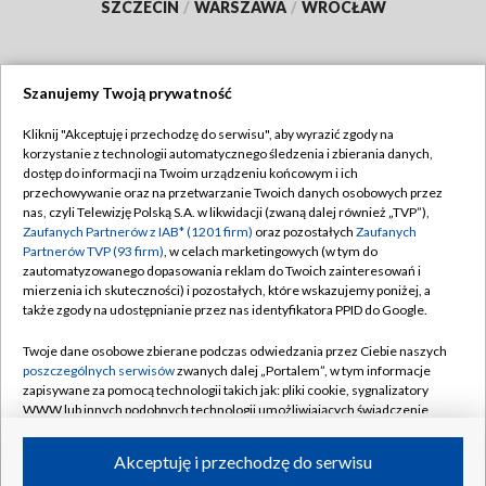
SZCZECIN
/
WARSZAWA
/
WROCŁAW
Szanujemy Twoją prywatność
Dołącz do nas:
Kliknij "Akceptuję i przechodzę do serwisu", aby wyrazić zgody na
korzystanie z technologii automatycznego śledzenia i zbierania danych,
TVP
dostęp do informacji na Twoim urządzeniu końcowym i ich
Abonament TVP
przechowywanie oraz na przetwarzanie Twoich danych osobowych przez
Regulamin TVP
nas, czyli Telewizję Polską S.A. w likwidacji (zwaną dalej również „TVP”),
Emisja w TVP
Polityka prywatności
Zaufanych Partnerów z IAB* (1201 firm)
oraz pozostałych
Zaufanych
Partnerów TVP (93 firm)
, w celach marketingowych (w tym do
Centrum informacji TVP
Moje zgody
zautomatyzowanego dopasowania reklam do Twoich zainteresowań i
mierzenia ich skuteczności) i pozostałych, które wskazujemy poniżej, a
Naziemna Telewizja Cyfrowa
Pomoc
także zgody na udostępnianie przez nas identyfikatora PPID do Google.
Sklep TVP
Biuro reklamy
Twoje dane osobowe zbierane podczas odwiedzania przez Ciebie naszych
Rada Programowa
Kontakt
poszczególnych serwisów
zwanych dalej „Portalem”, w tym informacje
zapisywane za pomocą technologii takich jak: pliki cookie, sygnalizatory
System NOS
WWW lub innych podobnych technologii umożliwiających świadczenie
dopasowanych i bezpiecznych usług, personalizację treści oraz reklam,
Informacje o nadawcy
Kanały
udostępnianie funkcji mediów społecznościowych oraz analizowanie
Akceptuję i przechodzę do serwisu
ruchu w Internecie.
Program dla prasy