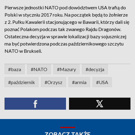
Pierwsze jednostki NATO pod dowództwem USA trafią do
Polski w styczniu 2017 roku. Na początek będą to żołnierze
z 2. Pułku Kawalerii stacjonującego w Bawarii, którzy dali się
poznać Polakom podczas tak zwanego Rajdu Dragonów.
Ostateczna decyzja w sprawie lokalizacji bazy sojuszniczej
ma być potwierdzona podczas październikowego szczytu
NATO w Brukseli.
#baza
#NATO
#Mazury
#decyzja
#październik
#Orzysz
#armia
#USA
ZOBACZ TAKŻE