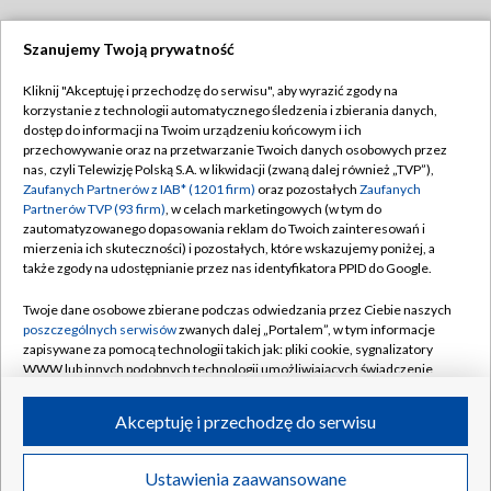
Szanujemy Twoją prywatność
Dołącz do nas:
Kliknij "Akceptuję i przechodzę do serwisu", aby wyrazić zgody na
korzystanie z technologii automatycznego śledzenia i zbierania danych,
TVP
dostęp do informacji na Twoim urządzeniu końcowym i ich
Abonament TVP
przechowywanie oraz na przetwarzanie Twoich danych osobowych przez
Regulamin TVP
nas, czyli Telewizję Polską S.A. w likwidacji (zwaną dalej również „TVP”),
Emisja w TVP
Polityka prywatności
Zaufanych Partnerów z IAB* (1201 firm)
oraz pozostałych
Zaufanych
Partnerów TVP (93 firm)
, w celach marketingowych (w tym do
Centrum informacji TVP
Moje zgody
zautomatyzowanego dopasowania reklam do Twoich zainteresowań i
mierzenia ich skuteczności) i pozostałych, które wskazujemy poniżej, a
Naziemna Telewizja Cyfrowa
Pomoc
także zgody na udostępnianie przez nas identyfikatora PPID do Google.
Sklep TVP
Biuro reklamy
Twoje dane osobowe zbierane podczas odwiedzania przez Ciebie naszych
Rada Programowa
Kontakt
poszczególnych serwisów
zwanych dalej „Portalem”, w tym informacje
zapisywane za pomocą technologii takich jak: pliki cookie, sygnalizatory
System NOS
WWW lub innych podobnych technologii umożliwiających świadczenie
dopasowanych i bezpiecznych usług, personalizację treści oraz reklam,
Informacje o nadawcy
Kanały
udostępnianie funkcji mediów społecznościowych oraz analizowanie
Akceptuję i przechodzę do serwisu
ruchu w Internecie.
Program dla prasy
©2026 Telewizja Polska S.A. w likwidacji
Biuro Reklamy
Twoje dane osobowe zbierane podczas odwiedzania przez Ciebie
Ustawienia zaawansowane
poszczególnych serwisów
na Portalu, takie jak adresy IP, identyfikatory