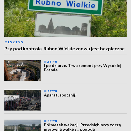
OLSZTYN
Psy pod kontrolą. Rubno Wielkie znowu jest bezpieczne
OLSZTYN
I po dziurze. Trwa remont przy Wysokiej
Bramie
OLSZTYN
Aparat, spocznij!
OLSZTYN
Półmetek wakacji. Przedsiębiorcy toczą
nierówną walkę z... pogodą