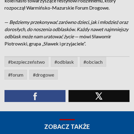
kolei hasło towarzyszące festynowi rodzinnemu, który
rozpoczął Warmińsko-Mazurskie Forum Drogowe.
—
Będziemy przekonywać zarówno dzieci, jak i młodzież oraz
dorosłych, do noszenia odblasków. Każdy nawet najmniejszy
odblask może nam uratować życie
— mówi Sławomir
Piotrowski, grupa „Sławek i przyjaciele”.
#bezpieczeństwo
#odblask
#obciach
#forum
#drogowe
ZOBACZ TAKŻE