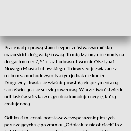
jednym z nielicznych województw, któremu udało się
osiągnąć cele założone w tym programie, czyli redukcję
zabitych
— mówi Waldemar Królikowski, dyrektor Zarządu
Dróg Wojewódzkich w Olsztynie. Redukcja oznacza o 50
procent mniej ofiar śmiertelnych na drogach regionu.
Prace nad poprawą stanu bezpieczeństwa warmińsko-
mazurskich dróg wciąż trwają. To między innymi remonty na
drogach numer 7, 51 oraz budowa obwodnic Olsztyna i
Nowego Miasta Lubawskiego. To inwestycje związane z
ruchem samochodowym. Na tym jednak nie koniec.
Drogowcy chwalą się właśnie powstałą eksperymentalną
samoświecącą się ścieżką rowerową. W przeciwieństwie do
odblasków ścieżka w ciągu dnia kumuluje energię, którą
emituje nocą.
Odblaski to jednak podstawowe wyposażenie pieszych
poruszających się po zmroku. „Odblask to nie obciach” to z