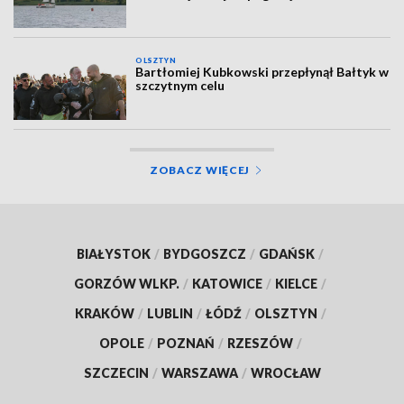
OLSZTYN
Bartłomiej Kubkowski przepłynął Bałtyk w
szczytnym celu
ZOBACZ WIĘCEJ
BIAŁYSTOK
/
BYDGOSZCZ
/
GDAŃSK
/
GORZÓW WLKP.
/
KATOWICE
/
KIELCE
/
KRAKÓW
/
LUBLIN
/
ŁÓDŹ
/
OLSZTYN
/
OPOLE
/
POZNAŃ
/
RZESZÓW
/
SZCZECIN
/
WARSZAWA
/
WROCŁAW