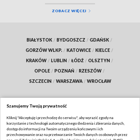
ZOBACZ WIĘCEJ
BIAŁYSTOK
/
BYDGOSZCZ
/
GDAŃSK
/
GORZÓW WLKP.
/
KATOWICE
/
KIELCE
/
KRAKÓW
/
LUBLIN
/
ŁÓDŹ
/
OLSZTYN
/
OPOLE
/
POZNAŃ
/
RZESZÓW
/
SZCZECIN
/
WARSZAWA
/
WROCŁAW
Szanujemy Twoją prywatność
Dołącz do nas:
Kliknij "Akceptuję i przechodzę do serwisu", aby wyrazić zgody na
korzystanie z technologii automatycznego śledzenia i zbierania danych,
TVP
dostęp do informacji na Twoim urządzeniu końcowym i ich
Abonament TVP
przechowywanie oraz na przetwarzanie Twoich danych osobowych przez
Regulamin TVP