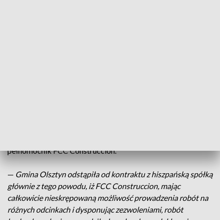
zbuduj”. Zadaniem było sporządzenie wraz z gminą projektu
robót budowlanych i wybudowanie tego, co zaprojektowano
—
podkreślił mecenas Michał Drwal, pełnomocnik
hiszpańskiej firmy. Dodał, że projektowanie znacznie się
opóźniało, ponieważ gmina zmieniała oczekiwania.
—
Będziemy wykazywać, że nie ma racji gmina, która twierdzi,
że opóźnienia były zawinione przez spółkę, albo że wynikało
to ze słabej organizacji czy braku profesjonalizmu FCC
Construccion. Wykażemy, że zatrudnieni byli fachowcy -
polscy inżynierowie z dużym doświadczeniem, także lokalni
specjaliści z Olsztyna znający miejscowe warunki
— wyjaśnił
pełnomocnik FCC Construccion.
—
Gmina Olsztyn odstąpiła od kontraktu z hiszpańską spółką
głównie z tego powodu, iż FCC Construccion, mając
całkowicie nieskrępowaną możliwość prowadzenia robót na
różnych odcinkach i dysponując zezwoleniami, robót