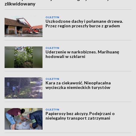
zlikwidowany
OLSZTYN
Uszkodzone dachy i połamane drzewa.
Przez region przeszły burze z gradem
OLSZTYN
Uderzenie w narkobiznes. Marihuanę
hodowali w szklarni
OLSZTYN
Kara za ciekawość. Nieopłacalna
wycieczka niemieckich turystów
OLSZTYN
Papierosy bez akcyzy. Podejrzani o
nielegalny transport zatrzymani