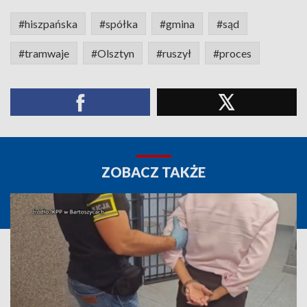
#hiszpańska
#spółka
#gmina
#sąd
#tramwaje
#Olsztyn
#ruszył
#proces
ZOBACZ TAKŻE