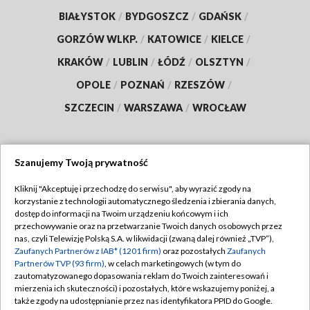
BIAŁYSTOK
/
BYDGOSZCZ
/
GDAŃSK
/
GORZÓW WLKP.
/
KATOWICE
/
KIELCE
/
KRAKÓW
/
LUBLIN
/
ŁÓDŹ
/
OLSZTYN
/
OPOLE
/
POZNAŃ
/
RZESZÓW
/
SZCZECIN
/
WARSZAWA
/
WROCŁAW
Szanujemy Twoją prywatność
Dołącz do nas:
Kliknij "Akceptuję i przechodzę do serwisu", aby wyrazić zgody na
korzystanie z technologii automatycznego śledzenia i zbierania danych,
TVP
dostęp do informacji na Twoim urządzeniu końcowym i ich
Abonament TVP
przechowywanie oraz na przetwarzanie Twoich danych osobowych przez
Regulamin TVP
nas, czyli Telewizję Polską S.A. w likwidacji (zwaną dalej również „TVP”),
Emisja w TVP
Zaufanych Partnerów z IAB* (1201 firm)
oraz pozostałych
Zaufanych
Polityka prywatności
Partnerów TVP (93 firm)
, w celach marketingowych (w tym do
Centrum informacji TVP
Moje zgody
zautomatyzowanego dopasowania reklam do Twoich zainteresowań i
mierzenia ich skuteczności) i pozostałych, które wskazujemy poniżej, a
Naziemna Telewizja Cyfrowa
Pomoc
także zgody na udostępnianie przez nas identyfikatora PPID do Google.