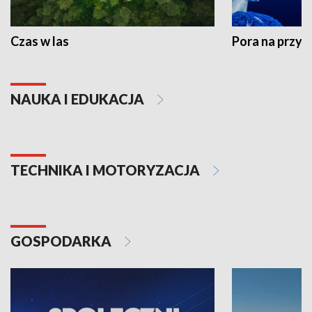
Czas w las
Pora na przyr
NAUKA I EDUKACJA
TECHNIKA I MOTORYZACJA
GOSPODARKA