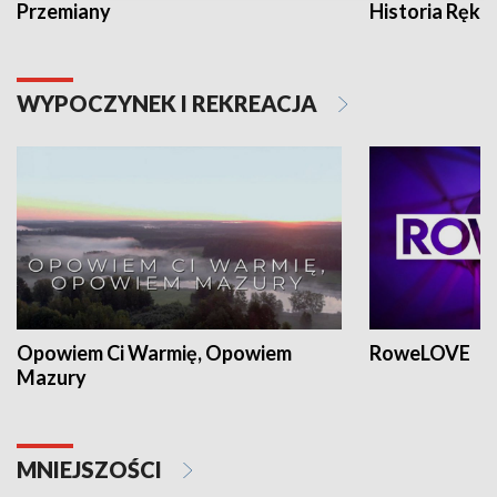
Przemiany
Historia Ręką
WYPOCZYNEK I REKREACJA
Opowiem Ci Warmię, Opowiem
RoweLOVE
Mazury
MNIEJSZOŚCI