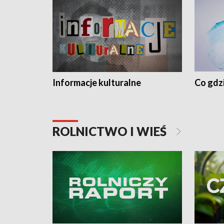
Informacje kulturalne
Co gdzi
ROLNICTWO I WIEŚ