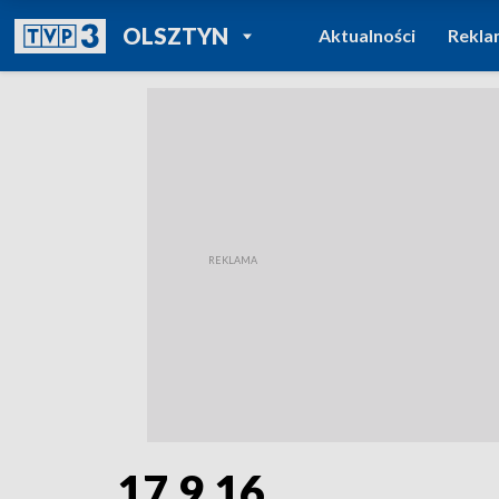
POWRÓT DO
OLSZTYN
Aktualności
Rekla
TVP REGIONY
17.9.16