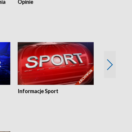
nia
Opinie
Opinie Elblą
Informacje Sport
Flesz sport