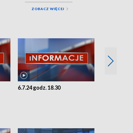
ZOBACZ WIĘCEJ
6.7.24 godz. 18.30
5.7.24 godz. 