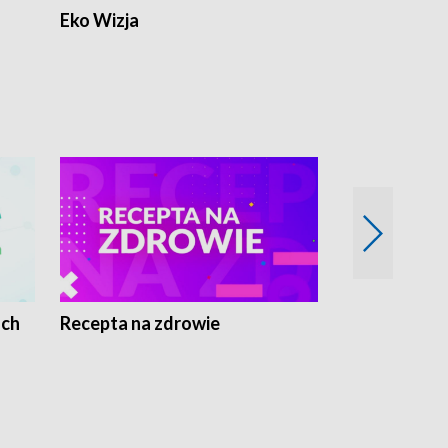
Eko Wizja
ach
Recepta na zdrowie
Wybieram z