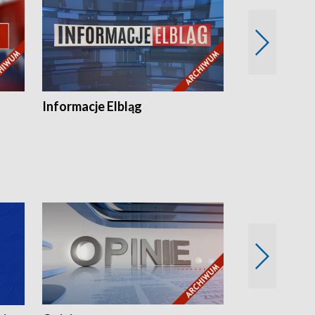
Informacje Elbląg
Wstaje nowy