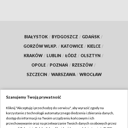
BIAŁYSTOK
/
BYDGOSZCZ
/
GDAŃSK
/
GORZÓW WLKP.
/
KATOWICE
/
KIELCE
/
KRAKÓW
/
LUBLIN
/
ŁÓDŹ
/
OLSZTYN
/
OPOLE
/
POZNAŃ
/
RZESZÓW
/
SZCZECIN
/
WARSZAWA
/
WROCŁAW
Szanujemy Twoją prywatność
Dołącz do nas:
Kliknij "Akceptuję i przechodzę do serwisu", aby wyrazić zgody na
korzystanie z technologii automatycznego śledzenia i zbierania danych,
TVP
dostęp do informacji na Twoim urządzeniu końcowym i ich
Abonament TVP
przechowywanie oraz na przetwarzanie Twoich danych osobowych przez
Regulamin TVP