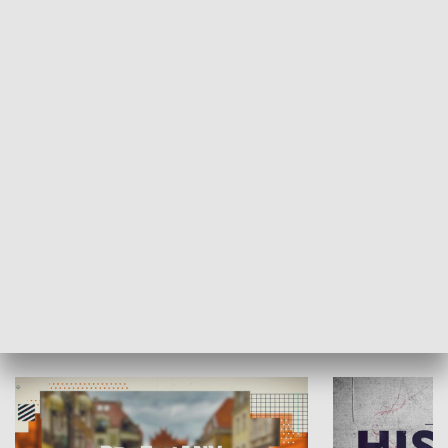
SPOŁECZEŃSTWO
Moje miejsce
Winda region
HISTORIA