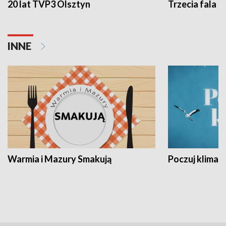
20 lat TVP3 Olsztyn
Trzecia fala -
INNE
Warmia i Mazury Smakują
Poczuj klimat