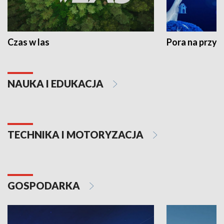
Czas w las
Pora na przyr
NAUKA I EDUKACJA
TECHNIKA I MOTORYZACJA
GOSPODARKA