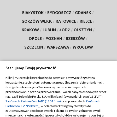
BIAŁYSTOK
/
BYDGOSZCZ
/
GDAŃSK
/
GORZÓW WLKP.
/
KATOWICE
/
KIELCE
/
KRAKÓW
/
LUBLIN
/
ŁÓDŹ
/
OLSZTYN
/
OPOLE
/
POZNAŃ
/
RZESZÓW
/
SZCZECIN
/
WARSZAWA
/
WROCŁAW
Szanujemy Twoją prywatność
Dołącz do nas:
Kliknij "Akceptuję i przechodzę do serwisu", aby wyrazić zgody na
korzystanie z technologii automatycznego śledzenia i zbierania danych,
TVP
dostęp do informacji na Twoim urządzeniu końcowym i ich
Abonament TVP
przechowywanie oraz na przetwarzanie Twoich danych osobowych przez
Regulamin TVP
nas, czyli Telewizję Polską S.A. w likwidacji (zwaną dalej również „TVP”),
Emisja w TVP
Zaufanych Partnerów z IAB* (1201 firm)
oraz pozostałych
Zaufanych
Polityka prywatności
Partnerów TVP (93 firm)
, w celach marketingowych (w tym do
Centrum informacji TVP
Moje zgody
zautomatyzowanego dopasowania reklam do Twoich zainteresowań i
mierzenia ich skuteczności) i pozostałych, które wskazujemy poniżej, a