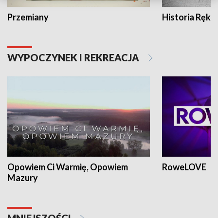
Przemiany
Historia Ręką
WYPOCZYNEK I REKREACJA
Opowiem Ci Warmię, Opowiem
RoweLOVE
Mazury
MNIEJSZOŚCI