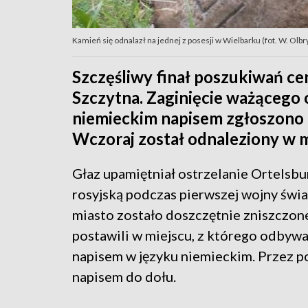
Kamień się odnalazł na jednej z posesji w Wielbarku (fot. W. Olbr
Szczęśliwy finał poszukiwań ce
Szczytna. Zaginięcie ważącego
niemieckim napisem zgłoszono p
Wczoraj został odnaleziony w 
Głaz upamiętniał ostrzelanie Ortelsbu
rosyjską podczas pierwszej wojny świat
miasto zostało doszczętnie zniszczon
postawili w miejscu, z którego odbywa
napisem w języku niemieckim. Przez po
napisem do dołu.