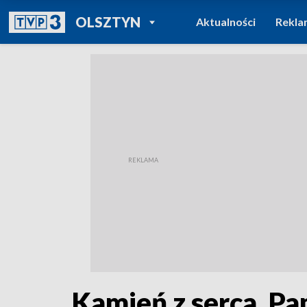
POWRÓT DO
OLSZTYN
Aktualności
Rekla
TVP REGIONY
Kamień z serca. Pa