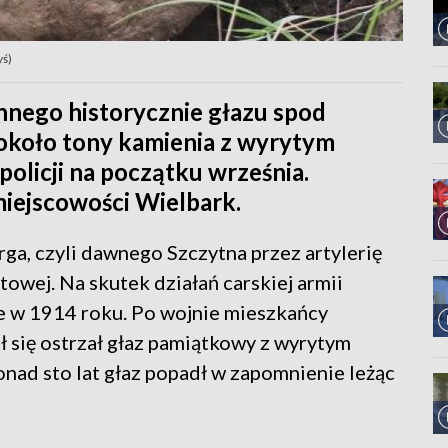
yś)
nnego historycznie głazu spod
 około tony kamienia z wyrytym
olicji na początku września.
miejscowości Wielbark.
rga, czyli dawnego Szczytna przez artylerię
owej. Na skutek działań carskiej armii
e w 1914 roku. Po wojnie mieszkańcy
ł się ostrzał głaz pamiątkowy z wyrytym
nad sto lat głaz popadł w zapomnienie leżąc