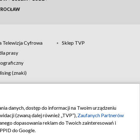
ROCŁAW
 Telewizja Cyfrowa
Sklep TVP
la prasy
tograficzny
sing (znaki)
klamy
Kontakt
rania danych, dostęp do informacji na Twoim urządzeniu
idacji (zwaną dalej również „TVP”),
Zaufanych Partnerów
anego dopasowania reklam do Twoich zainteresowań i
a PPID do Google.