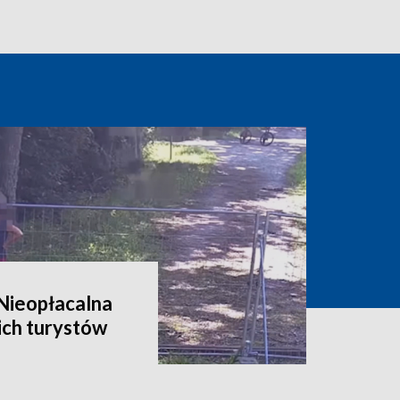
 Nieopłacalna
ich turystów