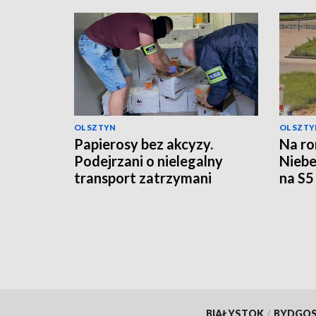
OLSZTYN
OLSZTY
Papierosy bez akcyzy.
Na ro
Podejrzani o nielegalny
Niebe
transport zatrzymani
na S5
BIAŁYSTOK
/
BYDGO