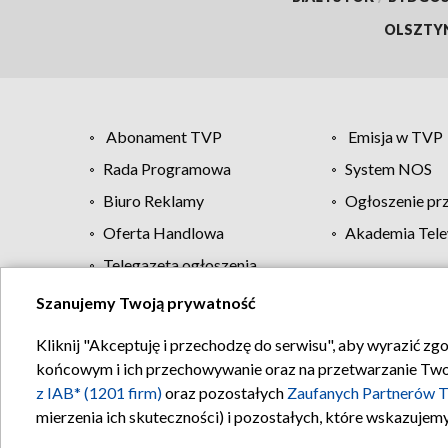
OLSZTY
Abonament TVP
Emisja w TVP
Rada Programowa
System NOS
Biuro Reklamy
Ogłoszenie pr
Oferta Handlowa
Akademia Tele
Telegazeta ogłoszenia
Szanujemy Twoją prywatność
Regulamin TVP
Kliknij "Akceptuję i przechodzę do serwisu", aby wyrazić zg
końcowym i ich przechowywanie oraz na przetwarzanie Twoich
z IAB* (1201 firm)
oraz pozostałych
Zaufanych Partnerów T
mierzenia ich skuteczności) i pozostałych, które wskazujemy