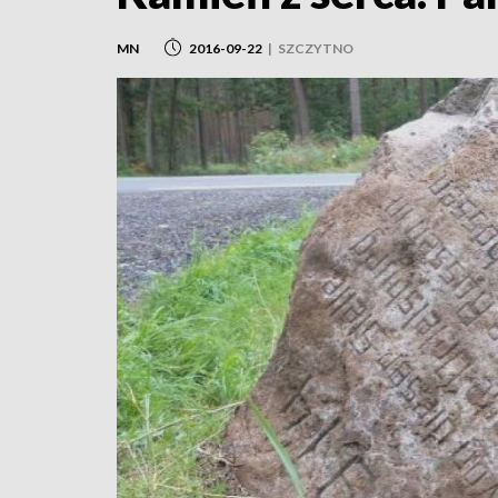
MN
2016-09-22
|
SZCZYTNO