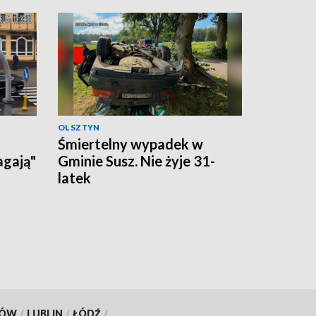
OLSZTYN
Śmiertelny wypadek w
agają"
Gminie Susz. Nie żyje 31-
latek
KÓW
/
LUBLIN
/
ŁÓDŹ
/