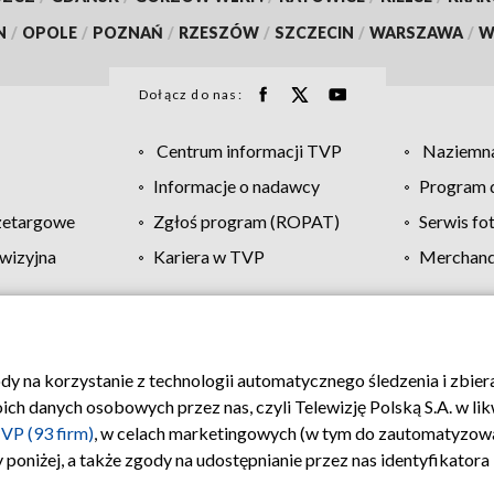
N
/
OPOLE
/
POZNAŃ
/
RZESZÓW
/
SZCZECIN
/
WARSZAWA
/
W
Dołącz do nas:
Centrum informacji TVP
Naziemna
Informacje o nadawcy
Program d
zetargowe
Zgłoś program (ROPAT)
Serwis fo
wizyjna
Kariera w TVP
Merchandi
Polityka prywatności
Moje zgody
Pomoc
Biuro re
ody na korzystanie z technologii automatycznego śledzenia i zbie
 danych osobowych przez nas, czyli Telewizję Polską S.A. w likw
VP (93 firm)
, w celach marketingowych (w tym do zautomatyzow
 poniżej, a także zgody na udostępnianie przez nas identyfikator