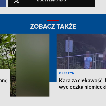
UDOSTĘPNIJ NA X
ZOBACZ TAKŻE
OLSZTYN
anę
Kara za ciekawość.
wycieczka niemieck