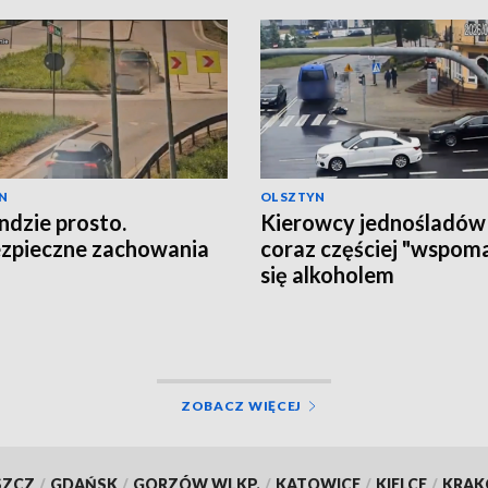
N
OLSZTYN
ndzie prosto.
Kierowcy jednośladów
zpieczne zachowania
coraz częściej "wspom
się alkoholem
ZOBACZ WIĘCEJ
SZCZ
/
GDAŃSK
/
GORZÓW WLKP.
/
KATOWICE
/
KIELCE
/
KRA