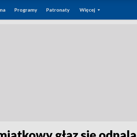
ma
Programy
Patronaty
Więcej
miątkowy głaz się odnala