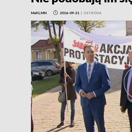
MałG,MN
2016-09-21
|
OSTRÓDA