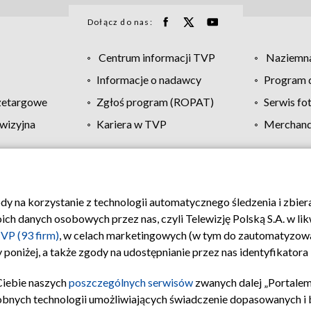
Dołącz do nas:
Centrum informacji TVP
Naziemna
Informacje o nadawcy
Program d
zetargowe
Zgłoś program (ROPAT)
Serwis fo
wizyjna
Kariera w TVP
Merchandi
Polityka prywatności
Moje zgody
Pomoc
Biuro re
ody na korzystanie z technologii automatycznego śledzenia i zbie
 danych osobowych przez nas, czyli Telewizję Polską S.A. w likw
VP (93 firm)
, w celach marketingowych (w tym do zautomatyzow
 poniżej, a także zgody na udostępnianie przez nas identyfikator
Ciebie naszych
poszczególnych serwisów
zwanych dalej „Portalem
obnych technologii umożliwiających świadczenie dopasowanych i be