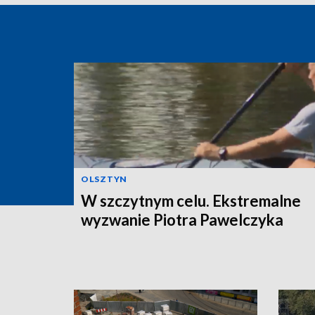
OLSZTYN
W szczytnym celu. Ekstremalne
wyzwanie Piotra Pawelczyka