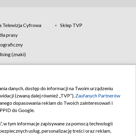
 Telewizja Cyfrowa
Sklep TVP
la prasy
tograficzny
sing (znaki)
klamy
Kontakt
rania danych, dostęp do informacji na Twoim urządzeniu
idacji (zwaną dalej również „TVP”),
Zaufanych Partnerów
anego dopasowania reklam do Twoich zainteresowań i
a PPID do Google.
”, w tym informacje zapisywane za pomocą technologii
zpiecznych usług, personalizację treści oraz reklam,