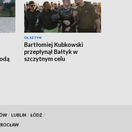
OLSZTYN
Bartłomiej Kubkowski
przepłynął Bałtyk w
godą
szczytnym celu
KÓW
/
LUBLIN
/
ŁÓDŹ
/
ROCŁAW