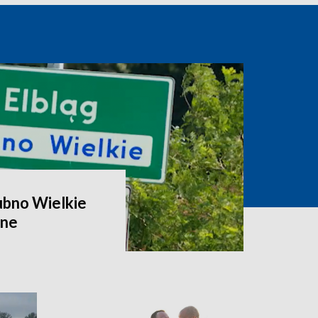
ubno Wielkie
zne