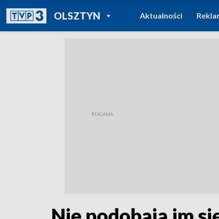
POWRÓT DO
OLSZTYN
Aktualności
Rekla
TVP REGIONY
Nie podobają im si