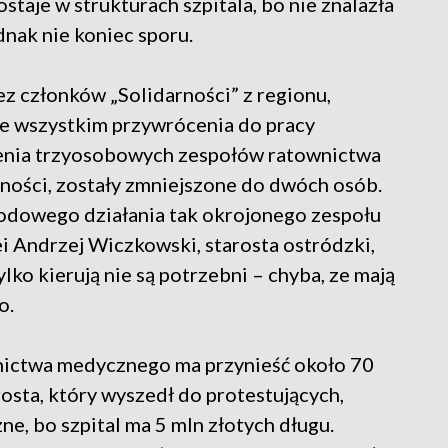
staje w strukturach szpitala, bo nie znalazła
ednak nie koniec sporu.
ez członków „Solidarności” z regionu,
de wszystkim przywrócenia do pracy
enia trzyosobowych zespołów ratownictwa
ności, zostały zmniejszone do dwóch osób.
odowego działania tak okrojonego zespołu
ei Andrzej Wiczkowski, starosta ostródzki,
ylko kierują nie są potrzebni – chyba, ze mają
o.
nictwa medycznego ma przynieść około 70
rosta, który wyszedł do protestujących,
ne, bo szpital ma 5 mln złotych długu.