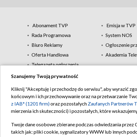
Abonament TVP
Emisja w TVP
Rada Programowa
System NOS
Biuro Reklamy
Ogłoszenie pr
Oferta Handlowa
Akademia Tele
Telegazeta ogłoszenia
Szanujemy Twoją prywatność
Regulamin TVP
Kliknij "Akceptuję i przechodzę do serwisu", aby wyrazić zg
końcowym i ich przechowywanie oraz na przetwarzanie Twoich
z IAB* (1201 firm)
oraz pozostałych
Zaufanych Partnerów T
mierzenia ich skuteczności) i pozostałych, które wskazujemy
Twoje dane osobowe zbierane podczas odwiedzania przez 
takich jak: pliki cookie, sygnalizatory WWW lub innych pod