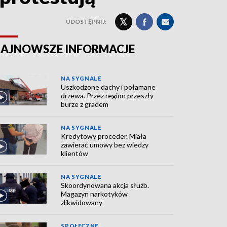
UDOSTĘPNIJ:
AJNOWSZE INFORMACJE
NA SYGNALE
Uszkodzone dachy i połamane
drzewa. Przez region przeszły
burze z gradem
NA SYGNALE
Kredytowy proceder. Miała
zawierać umowy bez wiedzy
klientów
NA SYGNALE
Skoordynowana akcja służb.
Magazyn narkotyków
zlikwidowany
SPOŁECZNE