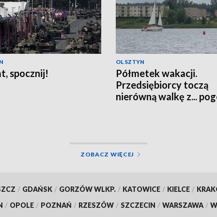
N
OLSZTYN
t, spocznij!
Półmetek wakacji.
Przedsiębiorcy toczą
nierówną walkę z... po
ZOBACZ WIĘCEJ
SZCZ
/
GDAŃSK
/
GORZÓW WLKP.
/
KATOWICE
/
KIELCE
/
KRA
N
/
OPOLE
/
POZNAŃ
/
RZESZÓW
/
SZCZECIN
/
WARSZAWA
/
W