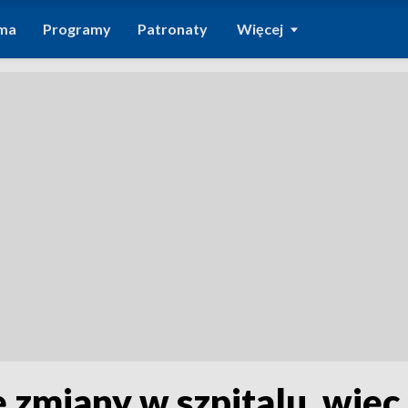
ma
Programy
Patronaty
Więcej
ę zmiany w szpitalu, więc