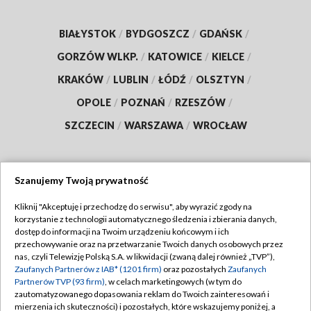
BIAŁYSTOK
/
BYDGOSZCZ
/
GDAŃSK
/
GORZÓW WLKP.
/
KATOWICE
/
KIELCE
/
KRAKÓW
/
LUBLIN
/
ŁÓDŹ
/
OLSZTYN
/
OPOLE
/
POZNAŃ
/
RZESZÓW
/
SZCZECIN
/
WARSZAWA
/
WROCŁAW
Szanujemy Twoją prywatność
Dołącz do nas:
Kliknij "Akceptuję i przechodzę do serwisu", aby wyrazić zgody na
korzystanie z technologii automatycznego śledzenia i zbierania danych,
TVP
dostęp do informacji na Twoim urządzeniu końcowym i ich
Abonament TVP
przechowywanie oraz na przetwarzanie Twoich danych osobowych przez
Regulamin TVP
nas, czyli Telewizję Polską S.A. w likwidacji (zwaną dalej również „TVP”),
Emisja w TVP
Zaufanych Partnerów z IAB* (1201 firm)
oraz pozostałych
Zaufanych
Polityka prywatności
Partnerów TVP (93 firm)
, w celach marketingowych (w tym do
Centrum informacji TVP
Moje zgody
zautomatyzowanego dopasowania reklam do Twoich zainteresowań i
mierzenia ich skuteczności) i pozostałych, które wskazujemy poniżej, a