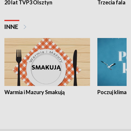
20 lat TVP3 Olsztyn
Trzecia fala -
INNE
Warmia i Mazury Smakują
Poczuj klimat