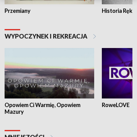
Przemiany
Historia Ręką
WYPOCZYNEK I REKREACJA
Opowiem Ci Warmię, Opowiem
RoweLOVE
Mazury
MNIEJSZOŚCI