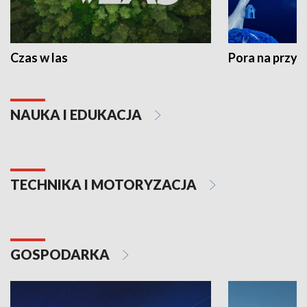
Czas w las
Pora na przyr
NAUKA I EDUKACJA
TECHNIKA I MOTORYZACJA
GOSPODARKA