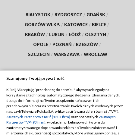
BIAŁYSTOK
/
BYDGOSZCZ
/
GDAŃSK
/
GORZÓW WLKP.
/
KATOWICE
/
KIELCE
/
KRAKÓW
/
LUBLIN
/
ŁÓDŹ
/
OLSZTYN
/
OPOLE
/
POZNAŃ
/
RZESZÓW
/
SZCZECIN
/
WARSZAWA
/
WROCŁAW
Szanujemy Twoją prywatność
Dołącz do nas:
Kliknij "Akceptuję i przechodzę do serwisu", aby wyrazić zgody na
korzystanie z technologii automatycznego śledzenia i zbierania danych,
TVP
dostęp do informacji na Twoim urządzeniu końcowym i ich
Abonament TVP
przechowywanie oraz na przetwarzanie Twoich danych osobowych przez
Regulamin TVP
nas, czyli Telewizję Polską S.A. w likwidacji (zwaną dalej również „TVP”),
Emisja w TVP
Zaufanych Partnerów z IAB* (1201 firm)
oraz pozostałych
Zaufanych
Polityka prywatności
Partnerów TVP (93 firm)
, w celach marketingowych (w tym do
Centrum informacji TVP
Moje zgody
zautomatyzowanego dopasowania reklam do Twoich zainteresowań i
mierzenia ich skuteczności) i pozostałych, które wskazujemy poniżej, a