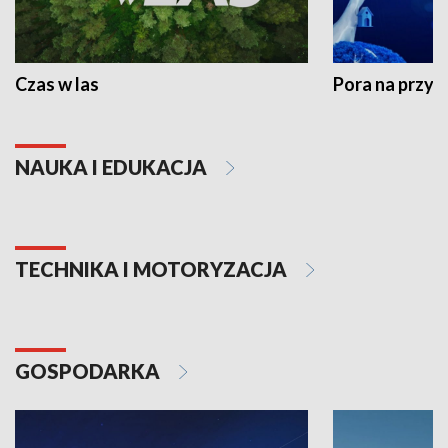
Czas w las
Pora na przyr
NAUKA I EDUKACJA
TECHNIKA I MOTORYZACJA
GOSPODARKA