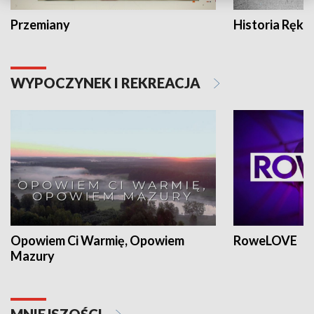
Przemiany
Historia Ręką
WYPOCZYNEK I REKREACJA
Opowiem Ci Warmię, Opowiem
RoweLOVE
Mazury
MNIEJSZOŚCI