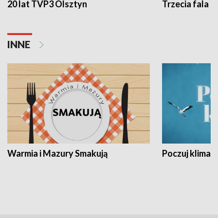
20 lat TVP3 Olsztyn
Trzecia fala -
INNE
Warmia i Mazury Smakują
Poczuj klimat