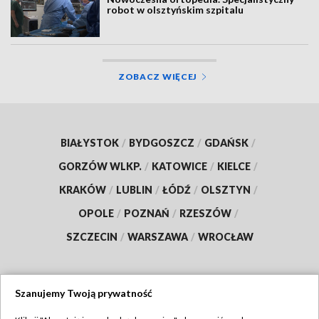
robot w olsztyńskim szpitalu
ZOBACZ WIĘCEJ
BIAŁYSTOK
/
BYDGOSZCZ
/
GDAŃSK
/
GORZÓW WLKP.
/
KATOWICE
/
KIELCE
/
KRAKÓW
/
LUBLIN
/
ŁÓDŹ
/
OLSZTYN
/
OPOLE
/
POZNAŃ
/
RZESZÓW
/
SZCZECIN
/
WARSZAWA
/
WROCŁAW
Szanujemy Twoją prywatność
Dołącz do nas: