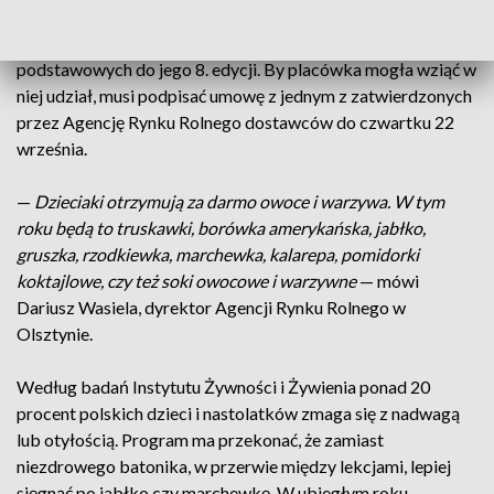
tygodniu. Szkoła bierze udział w programie „Owoce i
warzywa w szkole”. Właśnie ruszył nabór szkół
podstawowych do jego 8. edycji. By placówka mogła wziąć w
niej udział, musi podpisać umowę z jednym z zatwierdzonych
przez Agencję Rynku Rolnego dostawców do czwartku 22
września.
—
Dzieciaki otrzymują za darmo owoce i warzywa. W tym
roku będą to truskawki, borówka amerykańska, jabłko,
gruszka, rzodkiewka, marchewka, kalarepa, pomidorki
koktajlowe, czy też soki owocowe i warzywne
— mówi
Dariusz Wasiela, dyrektor Agencji Rynku Rolnego w
Olsztynie.
Według badań Instytutu Żywności i Żywienia ponad 20
procent polskich dzieci i nastolatków zmaga się z nadwagą
lub otyłością. Program ma przekonać, że zamiast
niezdrowego batonika, w przerwie między lekcjami, lepiej
sięgnąć po jabłko czy marchewkę. W ubiegłym roku