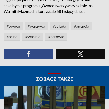
szkolnym z programu „Owoce i warzywa w szkole” na
Warmii i Mazurach skorzystało 58 tysięcy dzieci.
#owoce
#warzywa
#szkoła
#agencja
#rolna
#Wasiela
#zdrowie
ZOBACZ TAKŻE