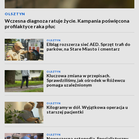
OLSZTYN
Wczesna diagnoza ratuje życie. Kampania poświęcona
profilaktyce raka płuc
OLSZTYN
Elbląg rozszerza sieć AED. Sprzęt trafi do
parków, na Stare Miasto i cmentarz
OLSZTYN
Kluczowa zmiana w przepisach.
Sprawdziliśmy, jak ośrodek w Różewcu
pomaga uzależnionym
OLSZTYN
Kilogramy w dół. Wyjątkowa operacja u
starszej pacjentki
OLSZTYN
Nowoczesna ortopedia. Specjalistyczny