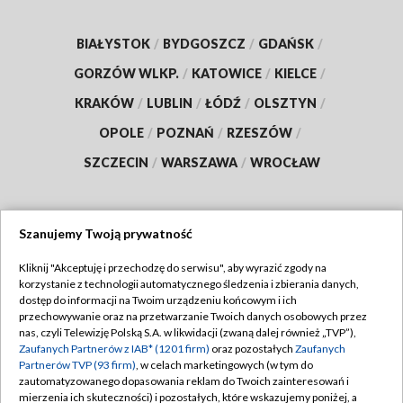
BIAŁYSTOK
/
BYDGOSZCZ
/
GDAŃSK
/
GORZÓW WLKP.
/
KATOWICE
/
KIELCE
/
KRAKÓW
/
LUBLIN
/
ŁÓDŹ
/
OLSZTYN
/
OPOLE
/
POZNAŃ
/
RZESZÓW
/
SZCZECIN
/
WARSZAWA
/
WROCŁAW
Szanujemy Twoją prywatność
Dołącz do nas:
Kliknij "Akceptuję i przechodzę do serwisu", aby wyrazić zgody na
korzystanie z technologii automatycznego śledzenia i zbierania danych,
TVP
dostęp do informacji na Twoim urządzeniu końcowym i ich
Abonament TVP
przechowywanie oraz na przetwarzanie Twoich danych osobowych przez
Regulamin TVP
nas, czyli Telewizję Polską S.A. w likwidacji (zwaną dalej również „TVP”),
Emisja w TVP
Zaufanych Partnerów z IAB* (1201 firm)
oraz pozostałych
Zaufanych
Polityka prywatności
Partnerów TVP (93 firm)
, w celach marketingowych (w tym do
Centrum informacji TVP
Moje zgody
zautomatyzowanego dopasowania reklam do Twoich zainteresowań i
mierzenia ich skuteczności) i pozostałych, które wskazujemy poniżej, a