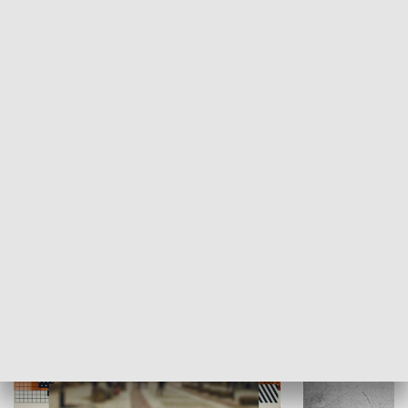
Moje miejsce
Winda region
HISTORIA