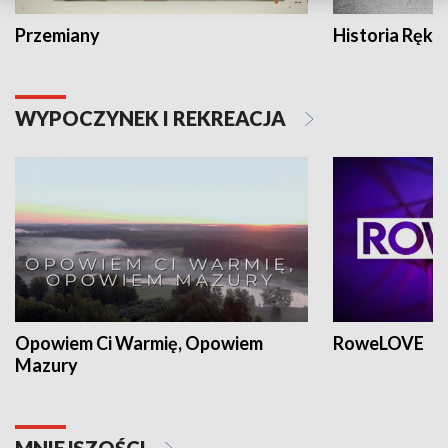
Przemiany
Historia Ręką
WYPOCZYNEK I REKREACJA
Opowiem Ci Warmię, Opowiem
RoweLOVE
Mazury
MNIEJSZOŚCI