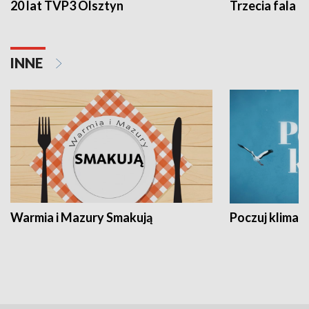
20 lat TVP3 Olsztyn
Trzecia fala -
INNE
Warmia i Mazury Smakują
Poczuj klimat