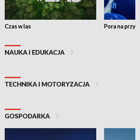
Czas w las
Pora na przyr
NAUKA I EDUKACJA
TECHNIKA I MOTORYZACJA
GOSPODARKA