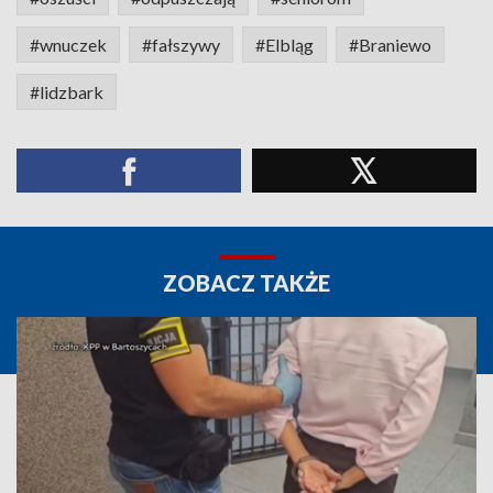
#wnuczek
#fałszywy
#Elbląg
#Braniewo
#lidzbark
ZOBACZ TAKŻE