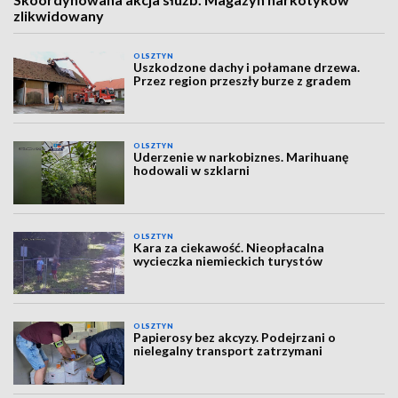
zlikwidowany
OLSZTYN
Uszkodzone dachy i połamane drzewa.
Przez region przeszły burze z gradem
OLSZTYN
Uderzenie w narkobiznes. Marihuanę
hodowali w szklarni
OLSZTYN
Kara za ciekawość. Nieopłacalna
wycieczka niemieckich turystów
OLSZTYN
Papierosy bez akcyzy. Podejrzani o
nielegalny transport zatrzymani