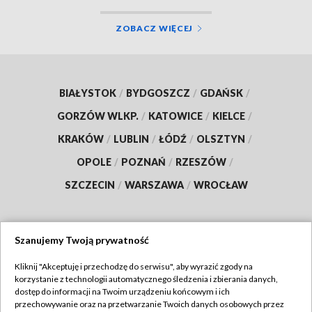
ZOBACZ WIĘCEJ
BIAŁYSTOK
/
BYDGOSZCZ
/
GDAŃSK
/
GORZÓW WLKP.
/
KATOWICE
/
KIELCE
/
KRAKÓW
/
LUBLIN
/
ŁÓDŹ
/
OLSZTYN
/
OPOLE
/
POZNAŃ
/
RZESZÓW
/
SZCZECIN
/
WARSZAWA
/
WROCŁAW
Szanujemy Twoją prywatność
Dołącz do nas:
Kliknij "Akceptuję i przechodzę do serwisu", aby wyrazić zgody na
korzystanie z technologii automatycznego śledzenia i zbierania danych,
TVP
dostęp do informacji na Twoim urządzeniu końcowym i ich
Abonament TVP
przechowywanie oraz na przetwarzanie Twoich danych osobowych przez
Regulamin TVP