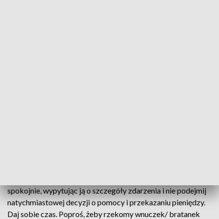
wypadek, są chorzy i nie mogą osobiście przyjść po gotówkę.
Bardzo często wykorzystują też wizerunek policjanta,
prokuratora, sędziego aby osiągnąć swój cel, czyli wyłudzić
pieniądze.
Jeżeli opiekujesz się osobą starszą lub mieszkasz z takimi
osobami, informuj ich o metodach działania oszustów. Gdy
potencjalna ofiara będzie wiedziała, że taka sytuacja może ją
spotkać, to jest spora szansa na to, że nie da się nabrać na
„wnuczka”, czy innemu oszustowi chcącemu wyłudzić od niej
pieniądze.
Kilka policyjnych rad, jak ustrzec się przed oszustami
Nie spiesz się, daj sobie czas do namysłu
Rozmawiaj z osobą podającą się za członka twojej rodziny
spokojnie, wypytując ją o szczegóły zdarzenia i nie podejmij
natychmiastowej decyzji o pomocy i przekazaniu pieniędzy.
Daj sobie czas. Poproś, żeby rzekomy wnuczek/ bratanek