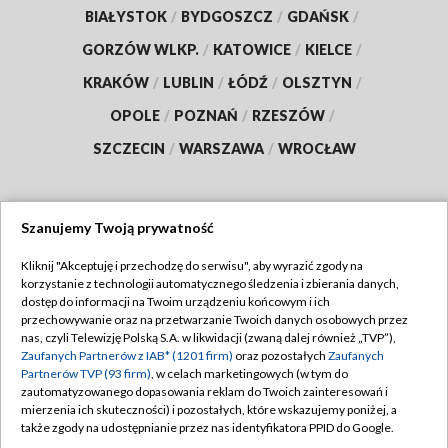
BIAŁYSTOK
/
BYDGOSZCZ
/
GDAŃSK
/
GORZÓW WLKP.
/
KATOWICE
/
KIELCE
/
KRAKÓW
/
LUBLIN
/
ŁÓDŹ
/
OLSZTYN
/
OPOLE
/
POZNAŃ
/
RZESZÓW
/
SZCZECIN
/
WARSZAWA
/
WROCŁAW
Szanujemy Twoją prywatność
Dołącz do nas:
Kliknij "Akceptuję i przechodzę do serwisu", aby wyrazić zgody na
korzystanie z technologii automatycznego śledzenia i zbierania danych,
TVP
dostęp do informacji na Twoim urządzeniu końcowym i ich
Abonament TVP
przechowywanie oraz na przetwarzanie Twoich danych osobowych przez
Regulamin TVP
nas, czyli Telewizję Polską S.A. w likwidacji (zwaną dalej również „TVP”),
Emisja w TVP
Polityka prywatności
Zaufanych Partnerów z IAB* (1201 firm)
oraz pozostałych
Zaufanych
Partnerów TVP (93 firm)
, w celach marketingowych (w tym do
Centrum informacji TVP
Moje zgody
zautomatyzowanego dopasowania reklam do Twoich zainteresowań i
mierzenia ich skuteczności) i pozostałych, które wskazujemy poniżej, a
Naziemna Telewizja Cyfrowa
Pomoc
także zgody na udostępnianie przez nas identyfikatora PPID do Google.