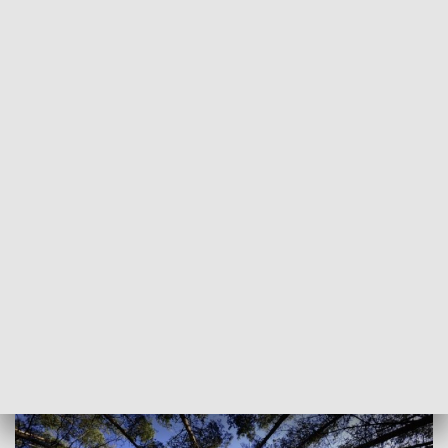
POWRÓT DO
OLSZTYN
TVP REGIONY
Jak za oknem w czwartek? Sprawdź
prognozę
2016-09-15
MN