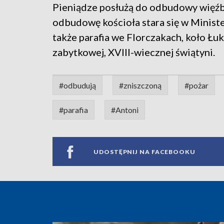
Pieniądze posłużą do odbudowy więźby
odbudowę kościoła stara się w Minis
także parafia we Florczakach, koło Łuk
zabytkowej, XVIII-wiecznej świątyni.
#odbudują
#zniszczoną
#pożar
#parafia
#Antoni
UDOSTĘPNIJ NA FACEBOOKU