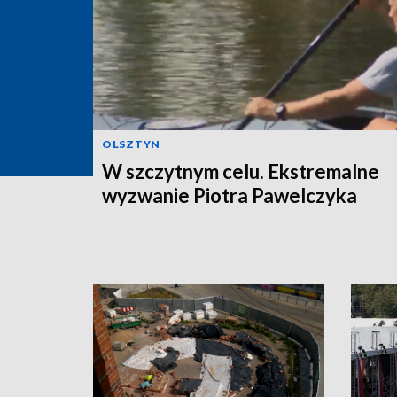
OLSZTYN
W szczytnym celu. Ekstremalne
wyzwanie Piotra Pawelczyka