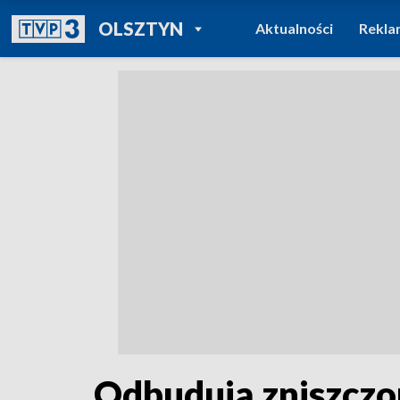
POWRÓT DO
OLSZTYN
Aktualności
Rekla
TVP REGIONY
Odbudują zniszczo