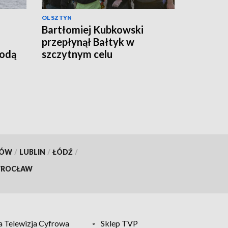
OLSZTYN
Bartłomiej Kubkowski
przepłynął Bałtyk w
godą
szczytnym celu
KÓW
/
LUBLIN
/
ŁÓDŹ
/
ROCŁAW
 Telewizja Cyfrowa
Sklep TVP