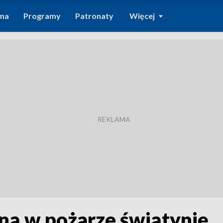
ma
Programy
Patronaty
Więcej
ną w pożarze świątynię