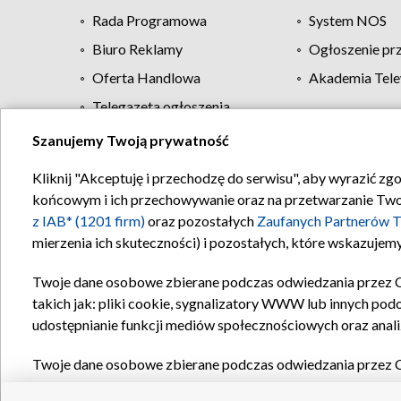
Rada Programowa
System NOS
Biuro Reklamy
Ogłoszenie pr
Oferta Handlowa
Akademia Tele
Telegazeta ogłoszenia
Szanujemy Twoją prywatność
Regulamin TVP
Kliknij "Akceptuję i przechodzę do serwisu", aby wyrazić zg
końcowym i ich przechowywanie oraz na przetwarzanie Twoich
z IAB* (1201 firm)
oraz pozostałych
Zaufanych Partnerów T
mierzenia ich skuteczności) i pozostałych, które wskazujemy
Twoje dane osobowe zbierane podczas odwiedzania przez 
takich jak: pliki cookie, sygnalizatory WWW lub innych pod
udostępnianie funkcji mediów społecznościowych oraz anali
Twoje dane osobowe zbierane podczas odwiedzania przez 
plików cookie, informacje o Twoich wyszukiwaniach w serwi