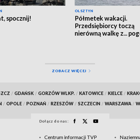
N
OLSZTYN
t, spocznij!
Półmetek wakacji.
Przedsiębiorcy toczą
nierówną walkę z... po
ZOBACZ WIĘCEJ
SZCZ
/
GDAŃSK
/
GORZÓW WLKP.
/
KATOWICE
/
KIELCE
/
KRA
N
/
OPOLE
/
POZNAŃ
/
RZESZÓW
/
SZCZECIN
/
WARSZAWA
/
W
Dołącz do nas:
Centrum informacji TVP
Naziemna