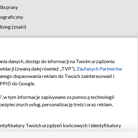
la prasy
tograficzny
sing (znaki)
klamy
Kontakt
rania danych, dostęp do informacji na Twoim urządzeniu
idacji (zwaną dalej również „TVP”),
Zaufanych Partnerów
anego dopasowania reklam do Twoich zainteresowań i
a PPID do Google.
”, w tym informacje zapisywane za pomocą technologii
zpiecznych usług, personalizację treści oraz reklam,
identyfikatory Twoich urządzeń końcowych i identyfikatory
P,
Zaufanych Partnerów z IAB
oraz pozostałych
Zaufanych