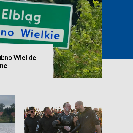
ubno Wielkie
zne