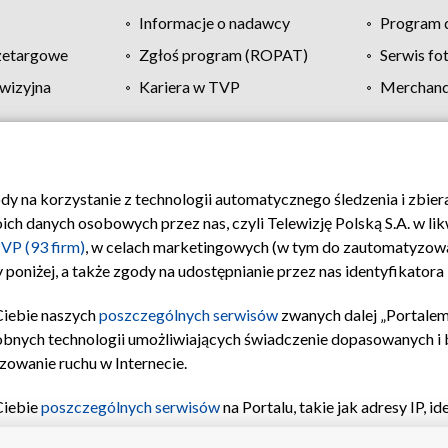
Informacje o nadawcy
Program d
zetargowe
Zgłoś program (ROPAT)
Serwis fo
wizyjna
Kariera w TVP
Merchandi
Polityka prywatności
Moje zgody
Pomoc
Biuro re
ody na korzystanie z technologii automatycznego śledzenia i zbie
 danych osobowych przez nas, czyli Telewizję Polską S.A. w likw
VP (93 firm)
, w celach marketingowych (w tym do zautomatyzow
 poniżej, a także zgody na udostępnianie przez nas identyfikator
Ciebie naszych
poszczególnych serwisów
zwanych dalej „Portalem
obnych technologii umożliwiających świadczenie dopasowanych i be
zowanie ruchu w Internecie.
Ciebie
poszczególnych serwisów
na Portalu, takie jak adresy IP, 
sach Portalu czy historia odwiedzin będą przetwarzane przez TV