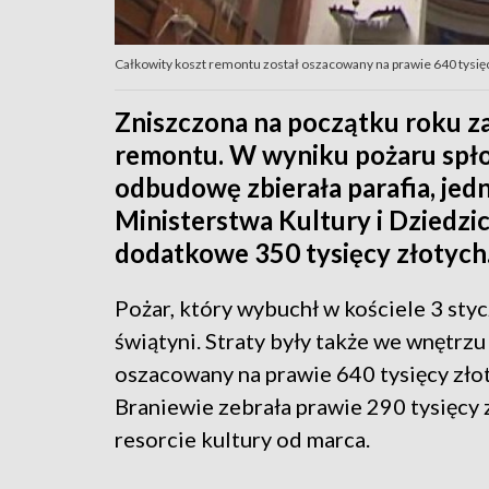
Całkowity koszt remontu został oszacowany na prawie 640 tysię
Zniszczona na początku roku z
remontu. W wyniku pożaru spłon
odbudowę zbierała parafia, jed
Ministerstwa Kultury i Dziedz
dodatkowe 350 tysięcy złotych
Pożar, który wybuchł w kościele 3 styc
świątyni. Straty były także we wnętrzu
oszacowany na prawie 640 tysięcy zło
Braniewie zebrała prawie 290 tysięcy z
resorcie kultury od marca.