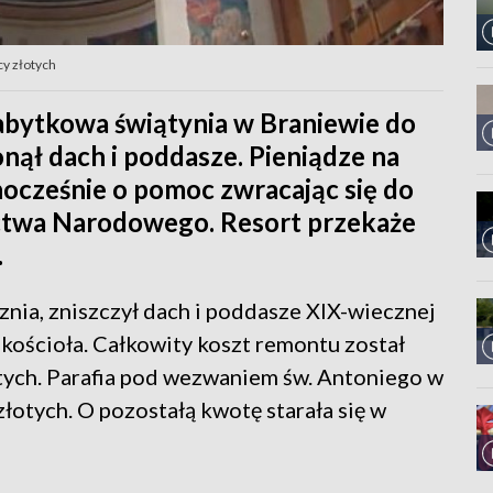
cy złotych
abytkowa świątynia w Braniewie do
ął dach i poddasze. Pieniądze na
nocześnie o pomoc zwracając się do
ictwa Narodowego. Resort przekaże
.
znia, zniszczył dach i poddasze XIX-wiecznej
 kościoła. Całkowity koszt remontu został
tych. Parafia pod wezwaniem św. Antoniego w
łotych. O pozostałą kwotę starała się w