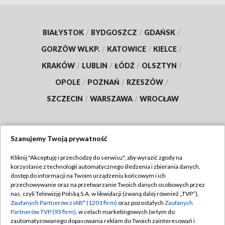
BIAŁYSTOK
/
BYDGOSZCZ
/
GDAŃSK
/
GORZÓW WLKP.
/
KATOWICE
/
KIELCE
/
KRAKÓW
/
LUBLIN
/
ŁÓDŹ
/
OLSZTYN
/
OPOLE
/
POZNAŃ
/
RZESZÓW
/
SZCZECIN
/
WARSZAWA
/
WROCŁAW
Szanujemy Twoją prywatność
Dołącz do nas:
Kliknij "Akceptuję i przechodzę do serwisu", aby wyrazić zgody na
korzystanie z technologii automatycznego śledzenia i zbierania danych,
TVP
dostęp do informacji na Twoim urządzeniu końcowym i ich
Abonament TVP
przechowywanie oraz na przetwarzanie Twoich danych osobowych przez
Regulamin TVP
nas, czyli Telewizję Polską S.A. w likwidacji (zwaną dalej również „TVP”),
Emisja w TVP
Polityka prywatności
Zaufanych Partnerów z IAB* (1201 firm)
oraz pozostałych
Zaufanych
Partnerów TVP (93 firm)
, w celach marketingowych (w tym do
Centrum informacji TVP
Moje zgody
zautomatyzowanego dopasowania reklam do Twoich zainteresowań i