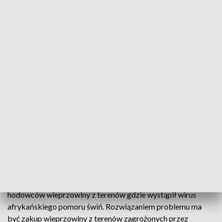
Prezydent złożył podpis pod specustawą o ASF
W życie wchodzi ustawa o szczególnych
rozwiązaniach związanych z wystąpieniem
afrykańskiego pomoru świń. W piątek, 9 września,
podpisał ją prezydent Andrzej Duda. Dziś została
opublikowana w Dzienniku Ustaw.
Przede wszystkim specustawa ma zapobiegać bankructwom
hodowców wieprzowiny z terenów gdzie wystąpił wirus
afrykańskiego pomoru świń. Rozwiązaniem problemu ma
być zakup wieprzowiny z terenów zagrożonych przez