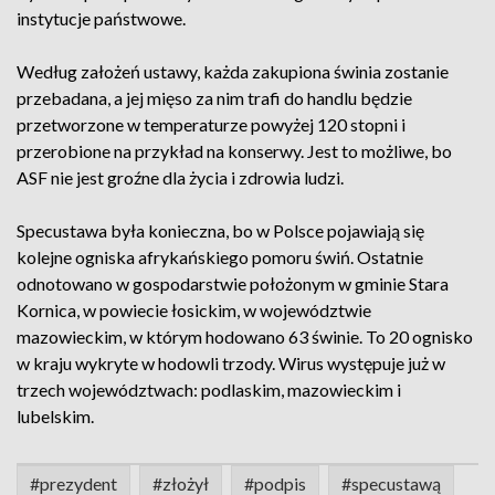
instytucje państwowe.
Według założeń ustawy, każda zakupiona świnia zostanie
przebadana, a jej mięso za nim trafi do handlu będzie
przetworzone w temperaturze powyżej 120 stopni i
przerobione na przykład na konserwy. Jest to możliwe, bo
ASF nie jest groźne dla życia i zdrowia ludzi.
Specustawa była konieczna, bo w Polsce pojawiają się
kolejne ogniska afrykańskiego pomoru świń. Ostatnie
odnotowano w gospodarstwie położonym w gminie Stara
Kornica, w powiecie łosickim, w województwie
mazowieckim, w którym hodowano 63 świnie. To 20 ognisko
w kraju wykryte w hodowli trzody. Wirus występuje już w
trzech województwach: podlaskim, mazowieckim i
lubelskim.
#prezydent
#złożył
#podpis
#specustawą