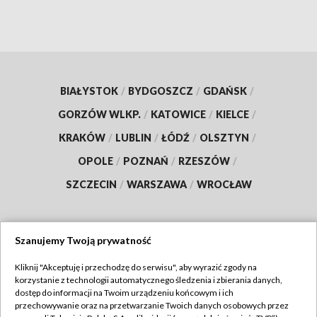
BIAŁYSTOK
/
BYDGOSZCZ
/
GDAŃSK
/
GORZÓW WLKP.
/
KATOWICE
/
KIELCE
/
KRAKÓW
/
LUBLIN
/
ŁÓDŹ
/
OLSZTYN
/
OPOLE
/
POZNAŃ
/
RZESZÓW
/
SZCZECIN
/
WARSZAWA
/
WROCŁAW
Szanujemy Twoją prywatność
Dołącz do nas:
Kliknij "Akceptuję i przechodzę do serwisu", aby wyrazić zgody na
korzystanie z technologii automatycznego śledzenia i zbierania danych,
TVP
dostęp do informacji na Twoim urządzeniu końcowym i ich
Abonament TVP
przechowywanie oraz na przetwarzanie Twoich danych osobowych przez
Regulamin TVP