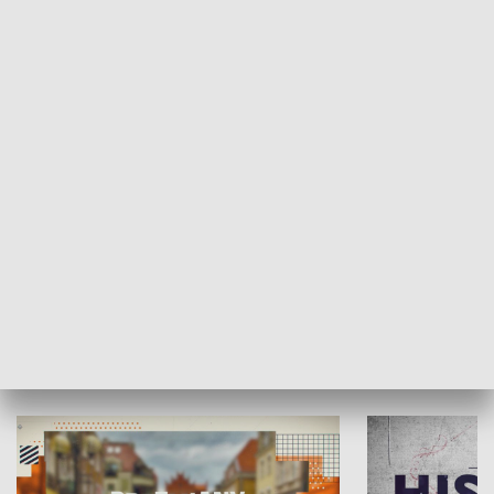
SPOŁECZEŃSTWO
Moje miejsce
Winda region
HISTORIA