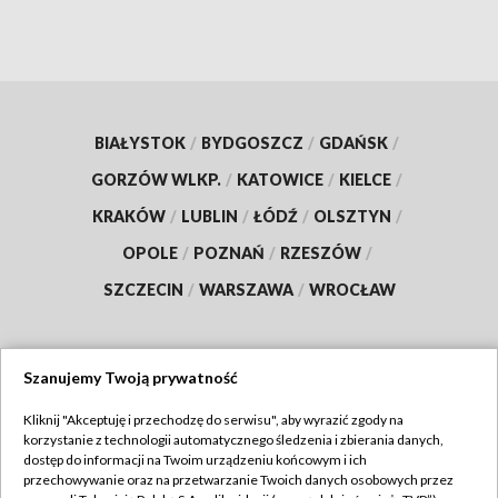
BIAŁYSTOK
/
BYDGOSZCZ
/
GDAŃSK
/
GORZÓW WLKP.
/
KATOWICE
/
KIELCE
/
KRAKÓW
/
LUBLIN
/
ŁÓDŹ
/
OLSZTYN
/
OPOLE
/
POZNAŃ
/
RZESZÓW
/
SZCZECIN
/
WARSZAWA
/
WROCŁAW
Szanujemy Twoją prywatność
Dołącz do nas:
Kliknij "Akceptuję i przechodzę do serwisu", aby wyrazić zgody na
korzystanie z technologii automatycznego śledzenia i zbierania danych,
TVP
dostęp do informacji na Twoim urządzeniu końcowym i ich
Abonament TVP
przechowywanie oraz na przetwarzanie Twoich danych osobowych przez
Regulamin TVP