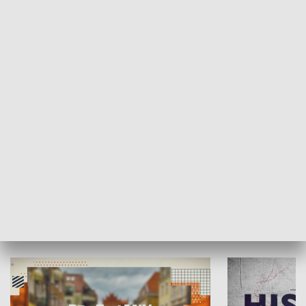
SPOŁECZEŃSTWO
Moje miejsce
Winda region
HISTORIA