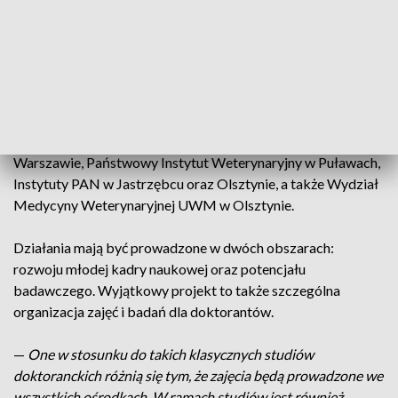
trzeciego stopnia.
—
Są to bardzo nietypowe studia, które są tworem
powstałym dzięki współpracy pięciu jednostek naukowych
powiązanych z weterynarią w Polsce
— prof. Bogdan
Lewczuk, dziekan Wydziału Medycyny Weterynaryjnej
UWM w Olsztynie. Tymi jednostkami są: SGGW w
Warszawie, Państwowy Instytut Weterynaryjny w Puławach,
Instytuty PAN w Jastrzębcu oraz Olsztynie, a także Wydział
Medycyny Weterynaryjnej UWM w Olsztynie.
Działania mają być prowadzone w dwóch obszarach:
rozwoju młodej kadry naukowej oraz potencjału
badawczego. Wyjątkowy projekt to także szczególna
organizacja zajęć i badań dla doktorantów.
—
One w stosunku do takich klasycznych studiów
doktoranckich różnią się tym, że zajęcia będą prowadzone we
wszystkich ośrodkach. W ramach studiów jest również