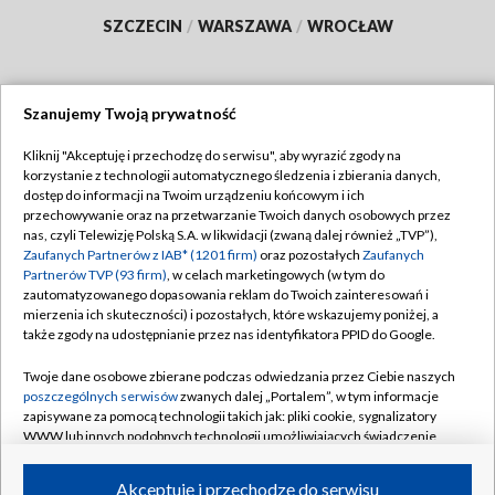
SZCZECIN
/
WARSZAWA
/
WROCŁAW
Szanujemy Twoją prywatność
Dołącz do nas:
Kliknij "Akceptuję i przechodzę do serwisu", aby wyrazić zgody na
korzystanie z technologii automatycznego śledzenia i zbierania danych,
TVP
dostęp do informacji na Twoim urządzeniu końcowym i ich
Abonament TVP
przechowywanie oraz na przetwarzanie Twoich danych osobowych przez
Regulamin TVP
nas, czyli Telewizję Polską S.A. w likwidacji (zwaną dalej również „TVP”),
Emisja w TVP
Polityka prywatności
Zaufanych Partnerów z IAB* (1201 firm)
oraz pozostałych
Zaufanych
Partnerów TVP (93 firm)
, w celach marketingowych (w tym do
Centrum informacji TVP
Moje zgody
zautomatyzowanego dopasowania reklam do Twoich zainteresowań i
mierzenia ich skuteczności) i pozostałych, które wskazujemy poniżej, a
Naziemna Telewizja Cyfrowa
Pomoc
także zgody na udostępnianie przez nas identyfikatora PPID do Google.
Sklep TVP
Biuro reklamy
Twoje dane osobowe zbierane podczas odwiedzania przez Ciebie naszych
Rada Programowa
Kontakt
poszczególnych serwisów
zwanych dalej „Portalem”, w tym informacje
zapisywane za pomocą technologii takich jak: pliki cookie, sygnalizatory
System NOS
WWW lub innych podobnych technologii umożliwiających świadczenie
dopasowanych i bezpiecznych usług, personalizację treści oraz reklam,
Informacje o nadawcy
Kanały
udostępnianie funkcji mediów społecznościowych oraz analizowanie
Akceptuję i przechodzę do serwisu