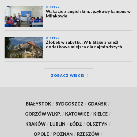
OLSZTYN
Wakacje z angielskim. Językowy kampus w
Miłakowie
OLSZTYN
Żłobek w zabytku. W Elblągu znaleźli
dodatkowe miejsca dla najmłodszych
ZOBACZ WIĘCEJ
BIAŁYSTOK
/
BYDGOSZCZ
/
GDAŃSK
/
GORZÓW WLKP.
/
KATOWICE
/
KIELCE
/
KRAKÓW
/
LUBLIN
/
ŁÓDŹ
/
OLSZTYN
/
OPOLE
/
POZNAŃ
/
RZESZÓW
/