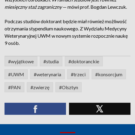
miesięczny staż zagraniczny
— mówi prof. Bogdan Lewczuk.
Podczas studiów doktorant będzie miał również możliwość
otrzymania stypendium naukowego. Z Wydziału Medycyny
Weterynaryjnej UWM w nowym systemie rozpocznie naukę
9 osób.
#wyjątkowe
#studia
#doktoranckie
#UWM
#weterynaria
#trzeci
#konsorcjum
#PAN
#zwierzę
#Olsztyn