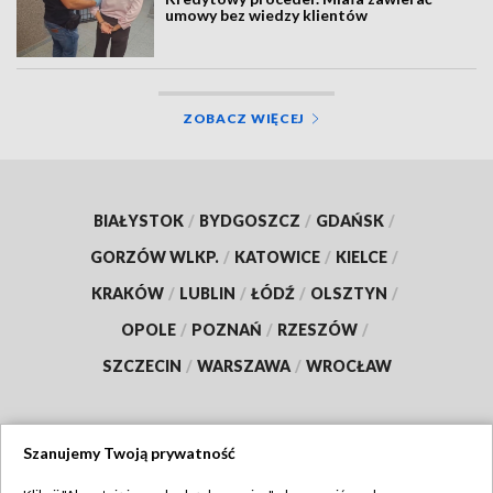
umowy bez wiedzy klientów
ZOBACZ WIĘCEJ
BIAŁYSTOK
/
BYDGOSZCZ
/
GDAŃSK
/
GORZÓW WLKP.
/
KATOWICE
/
KIELCE
/
KRAKÓW
/
LUBLIN
/
ŁÓDŹ
/
OLSZTYN
/
OPOLE
/
POZNAŃ
/
RZESZÓW
/
SZCZECIN
/
WARSZAWA
/
WROCŁAW
Szanujemy Twoją prywatność
Dołącz do nas: