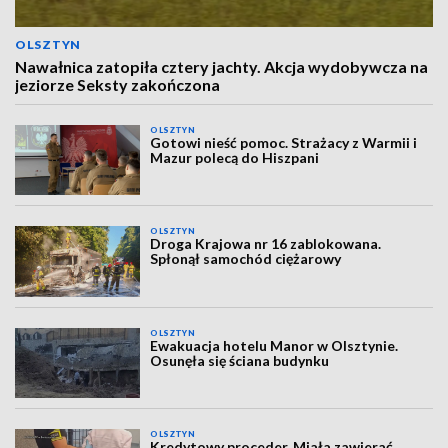
OLSZTYN
Nawałnica zatopiła cztery jachty. Akcja wydobywcza na
jeziorze Seksty zakończona
OLSZTYN
Gotowi nieść pomoc. Strażacy z Warmii i
Mazur polecą do Hiszpani
OLSZTYN
Droga Krajowa nr 16 zablokowana.
Spłonął samochód ciężarowy
OLSZTYN
Ewakuacja hotelu Manor w Olsztynie.
Osunęła się ściana budynku
OLSZTYN
Kredytowy proceder. Miała zawierać