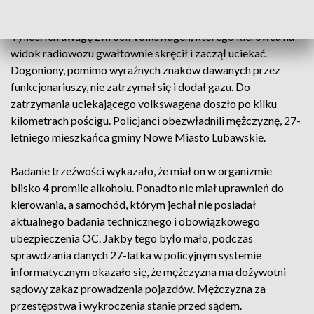
Do zdarzenia doszło w niedzielne popołudnie około godz.
16:00. Nowomiejscy policjanci patrolowali miejscowość
Tylice. Ich uwagę zwrócił volkswagen, którego kierowca na
widok radiowozu gwałtownie skręcił i zaczął uciekać.
Dogoniony, pomimo wyraźnych znaków dawanych przez
funkcjonariuszy, nie zatrzymał się i dodał gazu. Do
zatrzymania uciekającego volkswagena doszło po kilku
kilometrach pościgu. Policjanci obezwładnili mężczyznę, 27-
letniego mieszkańca gminy Nowe Miasto Lubawskie.
Badanie trzeźwości wykazało, że miał on w organizmie
blisko 4 promile alkoholu. Ponadto nie miał uprawnień do
kierowania, a samochód, którym jechał nie posiadał
aktualnego badania technicznego i obowiązkowego
ubezpieczenia OC. Jakby tego było mało, podczas
sprawdzania danych 27-latka w policyjnym systemie
informatycznym okazało się, że mężczyzna ma dożywotni
sądowy zakaz prowadzenia pojazdów. Mężczyzna za
przestępstwa i wykroczenia stanie przed sądem.