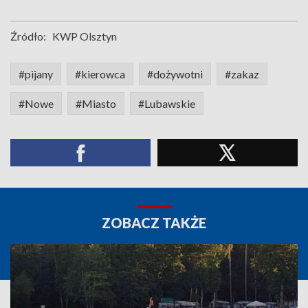
Źródło:
KWP Olsztyn
#pijany
#kierowca
#dożywotni
#zakaz
#Nowe
#Miasto
#Lubawskie
ZOBACZ TAKŻE