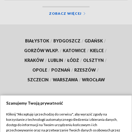
ZOBACZ WIĘCEJ
BIAŁYSTOK
/
BYDGOSZCZ
/
GDAŃSK
/
GORZÓW WLKP.
/
KATOWICE
/
KIELCE
/
KRAKÓW
/
LUBLIN
/
ŁÓDŹ
/
OLSZTYN
/
OPOLE
/
POZNAŃ
/
RZESZÓW
/
SZCZECIN
/
WARSZAWA
/
WROCŁAW
Szanujemy Twoją prywatność
Dołącz do nas:
Kliknij "Akceptuję i przechodzę do serwisu", aby wyrazić zgody na
korzystanie z technologii automatycznego śledzenia i zbierania danych,
TVP
dostęp do informacji na Twoim urządzeniu końcowym i ich
Abonament TVP
przechowywanie oraz na przetwarzanie Twoich danych osobowych przez
Regulamin TVP