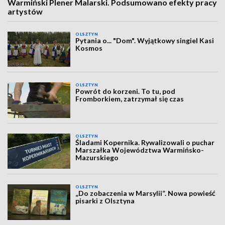
Warmiński Plener Malarski. Podsumowano efekty pracy
artystów
OLSZTYN
Pytania o... "Dom". Wyjątkowy singiel Kasi
Kosmos
OLSZTYN
Powrót do korzeni. To tu, pod
Fromborkiem, zatrzymał się czas
OLSZTYN
Śladami Kopernika. Rywalizowali o puchar
Marszałka Województwa Warmińsko-
Mazurskiego
OLSZTYN
„Do zobaczenia w Marsylii”. Nowa powieść
pisarki z Olsztyna