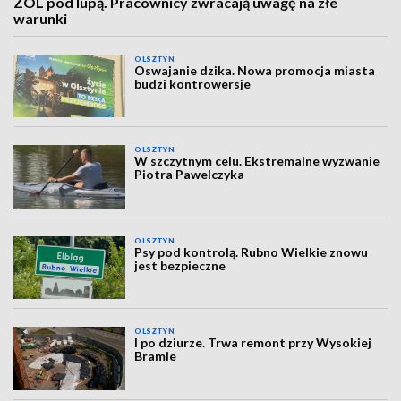
ZOL pod lupą. Pracownicy zwracają uwagę na złe
warunki
OLSZTYN
Oswajanie dzika. Nowa promocja miasta
budzi kontrowersje
OLSZTYN
W szczytnym celu. Ekstremalne wyzwanie
Piotra Pawelczyka
OLSZTYN
Psy pod kontrolą. Rubno Wielkie znowu
jest bezpieczne
OLSZTYN
I po dziurze. Trwa remont przy Wysokiej
Bramie