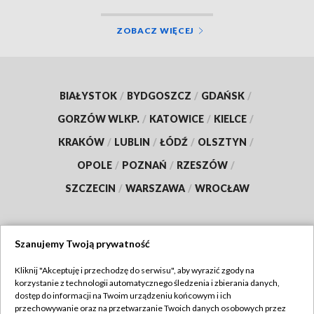
ZOBACZ WIĘCEJ
BIAŁYSTOK
/
BYDGOSZCZ
/
GDAŃSK
/
GORZÓW WLKP.
/
KATOWICE
/
KIELCE
/
KRAKÓW
/
LUBLIN
/
ŁÓDŹ
/
OLSZTYN
/
OPOLE
/
POZNAŃ
/
RZESZÓW
/
SZCZECIN
/
WARSZAWA
/
WROCŁAW
Szanujemy Twoją prywatność
Dołącz do nas:
Kliknij "Akceptuję i przechodzę do serwisu", aby wyrazić zgody na
korzystanie z technologii automatycznego śledzenia i zbierania danych,
TVP
dostęp do informacji na Twoim urządzeniu końcowym i ich
Abonament TVP
przechowywanie oraz na przetwarzanie Twoich danych osobowych przez
Regulamin TVP