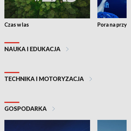
Czas w las
Pora na przyr
NAUKA I EDUKACJA
TECHNIKA I MOTORYZACJA
GOSPODARKA