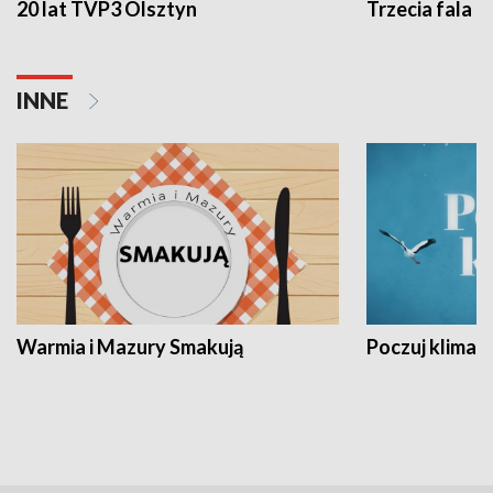
20 lat TVP3 Olsztyn
Trzecia fala -
INNE
Warmia i Mazury Smakują
Poczuj klimat