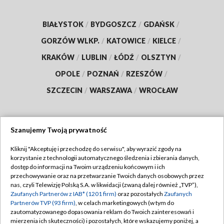
BIAŁYSTOK
/
BYDGOSZCZ
/
GDAŃSK
/
GORZÓW WLKP.
/
KATOWICE
/
KIELCE
/
KRAKÓW
/
LUBLIN
/
ŁÓDŹ
/
OLSZTYN
/
OPOLE
/
POZNAŃ
/
RZESZÓW
/
SZCZECIN
/
WARSZAWA
/
WROCŁAW
Szanujemy Twoją prywatność
Dołącz do nas:
Kliknij "Akceptuję i przechodzę do serwisu", aby wyrazić zgody na
korzystanie z technologii automatycznego śledzenia i zbierania danych,
TVP
dostęp do informacji na Twoim urządzeniu końcowym i ich
Abonament TVP
przechowywanie oraz na przetwarzanie Twoich danych osobowych przez
Regulamin TVP
nas, czyli Telewizję Polską S.A. w likwidacji (zwaną dalej również „TVP”),
Emisja w TVP
Zaufanych Partnerów z IAB* (1201 firm)
oraz pozostałych
Zaufanych
Polityka prywatności
Partnerów TVP (93 firm)
, w celach marketingowych (w tym do
Centrum informacji TVP
Moje zgody
zautomatyzowanego dopasowania reklam do Twoich zainteresowań i
mierzenia ich skuteczności) i pozostałych, które wskazujemy poniżej, a