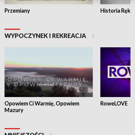
Przemiany
Historia Ręką
WYPOCZYNEK I REKREACJA
Opowiem Ci Warmię, Opowiem
RoweLOVE
Mazury
MNIEJSZOŚCI