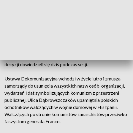
Piotra Grzymowicza obecnie w radzie wspierają 4 osoby.
Równie gorąco było dziś na linii społecznicy -
przewodnicząca Rady Miasta. Mieszkańcy wspierani przez
Partię Razem chcieli złożyć podpisy w sprawie zachowania
nazwy ulicy Dąbrowszczaków. Ta ma być zmieniona na
podstawie Ustawy Dekomunizacyjnej. Przewodnicząca Rady
Olsztyna wniosek społeczników skierowała do Komisji
Gospodarki Komunalnej, a społecznicy, jak twierdzą, o tej
decyzji dowiedzieli się dziś podczas sesji.
Ustawa Dekomunizacyjna wchodzi w życie jutro i zmusza
samorządy do usunięcia wszystkich nazw osób, organizacji,
wydarzeń i dat symbolizujących komunizm z przestrzeni
publicznej. Ulica Dąbrowszczaków upamiętnia polskich
ochotników walczących w wojnie domowej w Hiszpanii.
Walczących po stronie komunistów i anarchistów przeciwko
faszystom generała Franco.