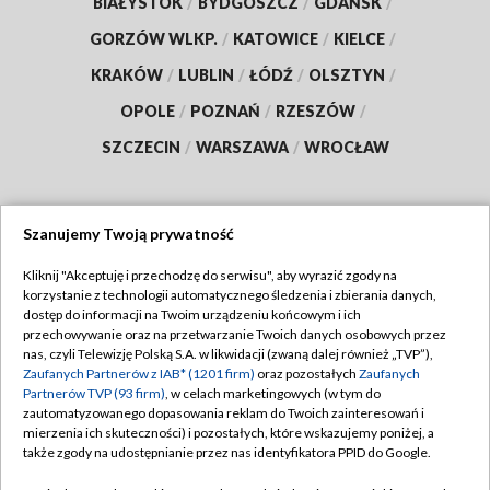
BIAŁYSTOK
/
BYDGOSZCZ
/
GDAŃSK
/
GORZÓW WLKP.
/
KATOWICE
/
KIELCE
/
KRAKÓW
/
LUBLIN
/
ŁÓDŹ
/
OLSZTYN
/
OPOLE
/
POZNAŃ
/
RZESZÓW
/
SZCZECIN
/
WARSZAWA
/
WROCŁAW
Szanujemy Twoją prywatność
Dołącz do nas:
Kliknij "Akceptuję i przechodzę do serwisu", aby wyrazić zgody na
korzystanie z technologii automatycznego śledzenia i zbierania danych,
TVP
dostęp do informacji na Twoim urządzeniu końcowym i ich
Abonament TVP
przechowywanie oraz na przetwarzanie Twoich danych osobowych przez
Regulamin TVP
nas, czyli Telewizję Polską S.A. w likwidacji (zwaną dalej również „TVP”),
Emisja w TVP
Polityka prywatności
Zaufanych Partnerów z IAB* (1201 firm)
oraz pozostałych
Zaufanych
Partnerów TVP (93 firm)
, w celach marketingowych (w tym do
Centrum informacji TVP
Moje zgody
zautomatyzowanego dopasowania reklam do Twoich zainteresowań i
mierzenia ich skuteczności) i pozostałych, które wskazujemy poniżej, a
Naziemna Telewizja Cyfrowa
Pomoc
także zgody na udostępnianie przez nas identyfikatora PPID do Google.
Sklep TVP
Biuro reklamy