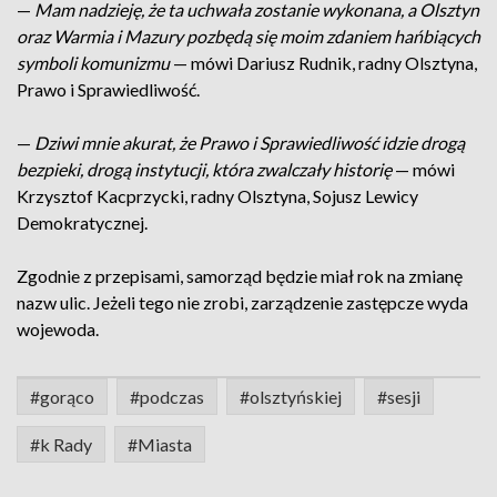
—
Mam nadzieję, że ta uchwała zostanie wykonana, a Olsztyn
oraz Warmia i Mazury pozbędą się moim zdaniem hańbiących
symboli komunizmu
— mówi Dariusz Rudnik, radny Olsztyna,
Prawo i Sprawiedliwość.
—
Dziwi mnie akurat, że Prawo i Sprawiedliwość idzie drogą
bezpieki, drogą instytucji, która zwalczały historię
— mówi
Krzysztof Kacprzycki, radny Olsztyna, Sojusz Lewicy
Demokratycznej.
Zgodnie z przepisami, samorząd będzie miał rok na zmianę
nazw ulic. Jeżeli tego nie zrobi, zarządzenie zastępcze wyda
wojewoda.
#gorąco
#podczas
#olsztyńskiej
#sesji
#k Rady
#Miasta