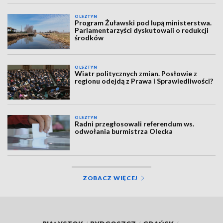
OLSZTYN
Program Żuławski pod lupą ministerstwa.
Parlamentarzyści dyskutowali o redukcji
środków
OLSZTYN
Wiatr politycznych zmian. Posłowie z
regionu odejdą z Prawa i Sprawiedliwości?
OLSZTYN
Radni przegłosowali referendum ws.
odwołania burmistrza Olecka
ZOBACZ WIĘCEJ