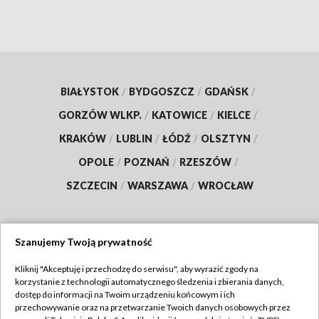
BIAŁYSTOK
/
BYDGOSZCZ
/
GDAŃSK
/
GORZÓW WLKP.
/
KATOWICE
/
KIELCE
/
KRAKÓW
/
LUBLIN
/
ŁÓDŹ
/
OLSZTYN
/
OPOLE
/
POZNAŃ
/
RZESZÓW
/
SZCZECIN
/
WARSZAWA
/
WROCŁAW
Szanujemy Twoją prywatność
Dołącz do nas:
Kliknij "Akceptuję i przechodzę do serwisu", aby wyrazić zgody na
korzystanie z technologii automatycznego śledzenia i zbierania danych,
TVP
dostęp do informacji na Twoim urządzeniu końcowym i ich
Abonament TVP
przechowywanie oraz na przetwarzanie Twoich danych osobowych przez
Regulamin TVP