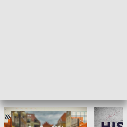
SPOŁECZEŃSTWO
Moje miejsce
Winda region
HISTORIA