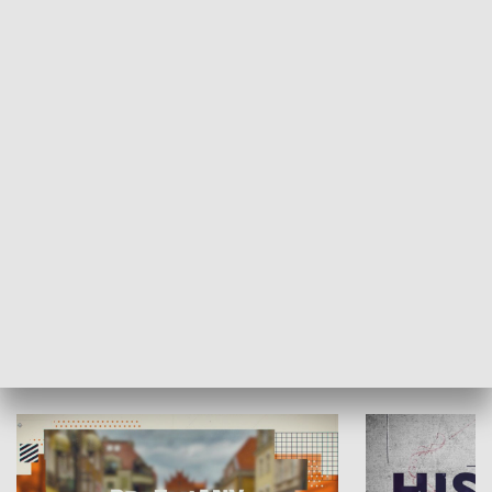
SPOŁECZEŃSTWO
Moje miejsce
Winda region
HISTORIA