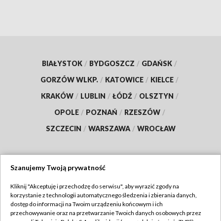
BIAŁYSTOK
/
BYDGOSZCZ
/
GDAŃSK
/
GORZÓW WLKP.
/
KATOWICE
/
KIELCE
/
KRAKÓW
/
LUBLIN
/
ŁÓDŹ
/
OLSZTYN
/
OPOLE
/
POZNAŃ
/
RZESZÓW
/
SZCZECIN
/
WARSZAWA
/
WROCŁAW
Szanujemy Twoją prywatność
Dołącz do nas:
Kliknij "Akceptuję i przechodzę do serwisu", aby wyrazić zgody na
korzystanie z technologii automatycznego śledzenia i zbierania danych,
TVP
dostęp do informacji na Twoim urządzeniu końcowym i ich
Abonament TVP
przechowywanie oraz na przetwarzanie Twoich danych osobowych przez
Regulamin TVP