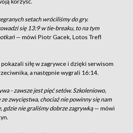
woją korzyść.
zegranych setach wróciliśmy do gry.
wadzi się 13:9 w tie-breaku, to na tym
potkań
— mówi Piotr Gacek, Lotos Trefl
pokazali siłę w zagrywce i dzięki serwisom
zeciwnika, a następnie wygrali 16:14.
ywa - zawsze jest pięć setów. Szkoleniowo,
 ze zwycięstwa, chociaż nie powinny się nam
cie, gdzie nie graliśmy dobrze zagrywką
— mówi
yn.