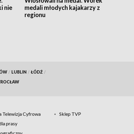
.
Wiosłowali na medal. Worek
 nie
medali młodych kajakarzy z
regionu
KÓW
/
LUBLIN
/
ŁÓDŹ
/
ROCŁAW
 Telewizja Cyfrowa
Sklep TVP
la prasy
tograficzny