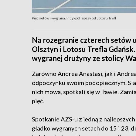
Pięć setów i wygrana. Indykpol lepszy od Lotosu Trefl
Na rozegranie czterech setów u
Olsztyn i Lotosu Trefla Gdańsk. 
wygranej drużyny ze stolicy Wa
Zarówno Andrea Anastasi, jak i Andrea 
odpoczynku swoim podopiecznym. Siatk
nich mowa, spotkali się w Iławie. Zam
pięć.
Spotkanie AZS-u z jedną z najlepszych
gładko wygranych setach do 15 i 23, d