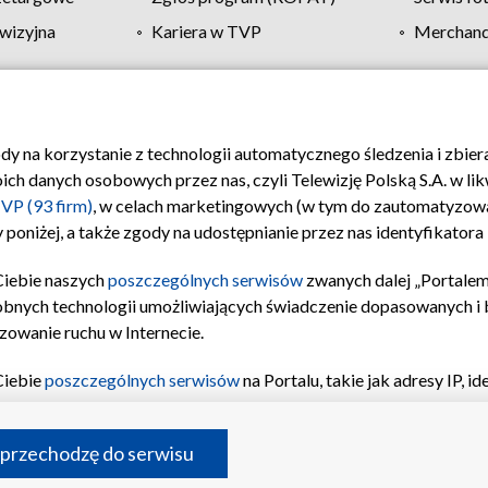
wizyjna
Kariera w TVP
Merchandi
Polityka prywatności
Moje zgody
Pomoc
Biuro re
ody na korzystanie z technologii automatycznego śledzenia i zbie
 danych osobowych przez nas, czyli Telewizję Polską S.A. w likw
VP (93 firm)
, w celach marketingowych (w tym do zautomatyzow
 poniżej, a także zgody na udostępnianie przez nas identyfikator
Ciebie naszych
poszczególnych serwisów
zwanych dalej „Portalem
obnych technologii umożliwiających świadczenie dopasowanych i be
zowanie ruchu w Internecie.
Ciebie
poszczególnych serwisów
na Portalu, takie jak adresy IP, 
sach Portalu czy historia odwiedzin będą przetwarzane przez TV
ji: przechowywania informacji na urządzeniu lub dostęp do nich,
©2026 Telewizja Polska S.A. w likwidacji
 przechodzę do serwisu
enia profilu spersonalizowanych treści, wyboru spersonalizowany
inii odbiorców, opracowywania i ulepszania produktów, zapewnie