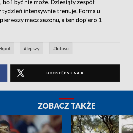
bo i być nie może. Dziesiąty zespół
 tydzień intensywnie trenuje. Forma u
 pierwszy mecz sezonu, a ten dopiero 1
ykpol
#lepszy
#lotosu
UDOSTĘPNIJ NA X
ZOBACZ TAKŻE