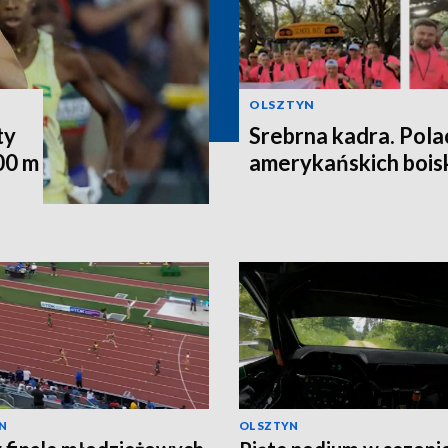
OLSZTYN
ty
Srebrna kadra. Pola
00 m
amerykańskich bois
N
OLSZTYN