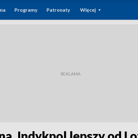
ma
Programy
Patronaty
Więcej
na. Indykpol lepszy od Lo