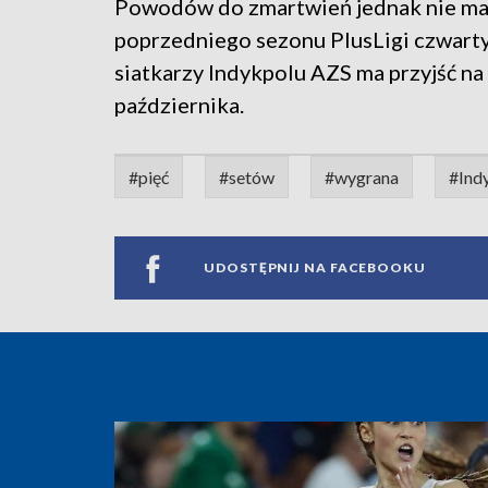
Powodów do zmartwień jednak nie ma, 
poprzedniego sezonu PlusLigi czwarty
siatkarzy Indykpolu AZS ma przyjść na
października.
#pięć
#setów
#wygrana
#Ind
UDOSTĘPNIJ NA FACEBOOKU