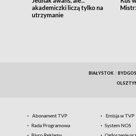
Jednak awans, ale...
Kuś w
akademiczki liczą tylko na
Mistr
utrzymanie
BIAŁYSTOK
/
BYDGO
OLSZTY
Abonament TVP
Emisja w TVP
Rada Programowa
System NOS
Biuro Reklamy
Ogłoszenie pr