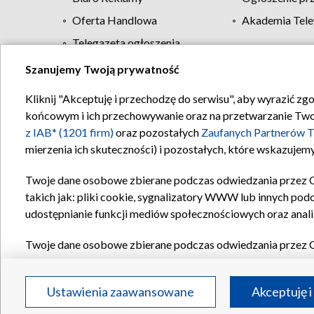
Oferta Handlowa
Akademia Tele
Telegazeta ogłoszenia
Szanujemy Twoją prywatność
Regulamin TVP
Kliknij "Akceptuję i przechodzę do serwisu", aby wyrazić zg
końcowym i ich przechowywanie oraz na przetwarzanie Twoich
z IAB* (1201 firm)
oraz pozostałych
Zaufanych Partnerów T
mierzenia ich skuteczności) i pozostałych, które wskazujemy
Twoje dane osobowe zbierane podczas odwiedzania przez 
takich jak: pliki cookie, sygnalizatory WWW lub innych pod
udostępnianie funkcji mediów społecznościowych oraz anali
Twoje dane osobowe zbierane podczas odwiedzania przez 
plików cookie, informacje o Twoich wyszukiwaniach w serwi
Partnerów TVP
dla realizacji następujących celów i funkc
Ustawienia zaawansowane
Akceptuję i
reklam, tworzenia profilu spersonalizowanych reklam, tworz
treści, stosowania badań rynkowych w celu generowania op