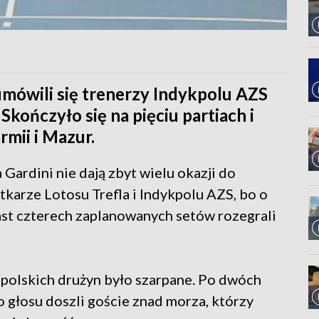
mówili się trenerzy Indykpolu AZS
Skończyło się na pięciu partiach i
rmii i Mazur.
Gardini nie dają zbyt wielu okazji do
arze Lotosu Trefla i Indykpolu AZS, bo o
iast czterech zaplanowanych setów rozegrali
 polskich drużyn było szarpane. Po dwóch
o głosu doszli goście znad morza, którzy