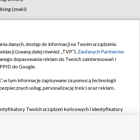
sing (znaki)
klamy
Kontakt
rania danych, dostęp do informacji na Twoim urządzeniu
idacji (zwaną dalej również „TVP”),
Zaufanych Partnerów
anego dopasowania reklam do Twoich zainteresowań i
a PPID do Google.
”, w tym informacje zapisywane za pomocą technologii
zpiecznych usług, personalizację treści oraz reklam,
identyfikatory Twoich urządzeń końcowych i identyfikatory
P,
Zaufanych Partnerów z IAB
oraz pozostałych
Zaufanych
 wyboru podstawowych reklam, wyboru spersonalizowanych
ch treści, pomiaru wydajności reklam, pomiaru wydajności
nia bezpieczeństwa, zapobiegania oszustwom i usuwania