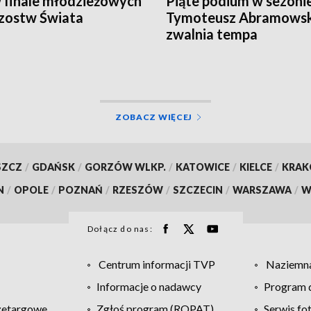
 finale młodzieżowych
Piąte podium w sezonie
zostw Świata
Tymoteusz Abramowski
zwalnia tempa
ZOBACZ WIĘCEJ
SZCZ
/
GDAŃSK
/
GORZÓW WLKP.
/
KATOWICE
/
KIELCE
/
KRA
N
/
OPOLE
/
POZNAŃ
/
RZESZÓW
/
SZCZECIN
/
WARSZAWA
/
W
Dołącz do nas:
Centrum informacji TVP
Naziemna
Informacje o nadawcy
Program d
zetargowe
Zgłoś program (ROPAT)
Serwis fo