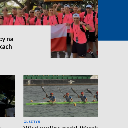
cy na
kach
OLSZTYN