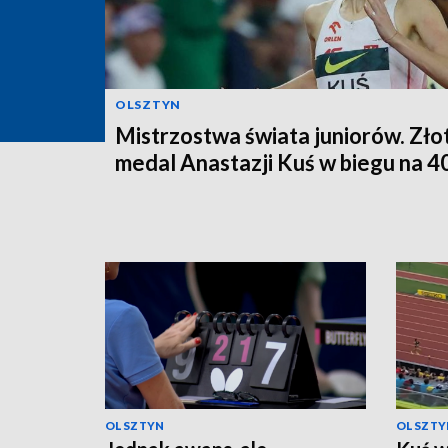
OLSZTYN
Mistrzostwa świata juniorów. Zło
medal Anastazji Kuś w biegu na 4
OLSZTYN
OLSZTY