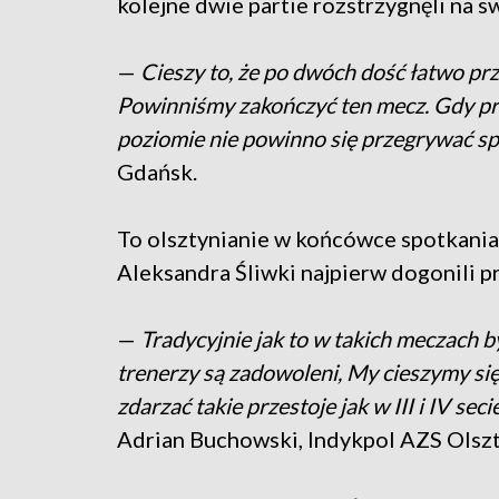
kolejne dwie partie rozstrzygnęli na s
—
Cieszy to, że po dwóch dość łatwo pr
Powinniśmy zakończyć ten mecz. Gdy pro
poziomie nie powinno się przegrywać s
Gdańsk.
To olsztynianie w końcówce spotkania 
Aleksandra Śliwki najpierw dogonili pr
—
Tradycyjnie jak to w takich meczach b
trenerzy są zadowoleni, My cieszymy się
zdarzać takie przestoje jak w III i IV se
Adrian Buchowski, Indykpol AZS Olszt