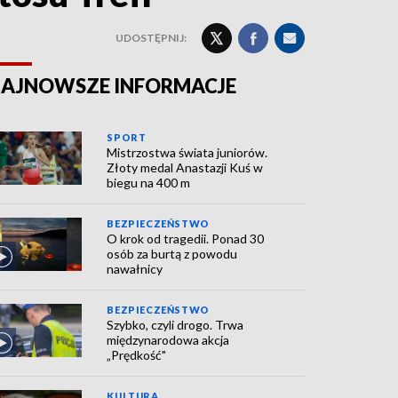
UDOSTĘPNIJ:
AJNOWSZE INFORMACJE
SPORT
Mistrzostwa świata juniorów.
Złoty medal Anastazji Kuś w
biegu na 400 m
BEZPIECZEŃSTWO
O krok od tragedii. Ponad 30
osób za burtą z powodu
nawałnicy
BEZPIECZEŃSTWO
Szybko, czyli drogo. Trwa
międzynarodowa akcja
„Prędkość"
KULTURA