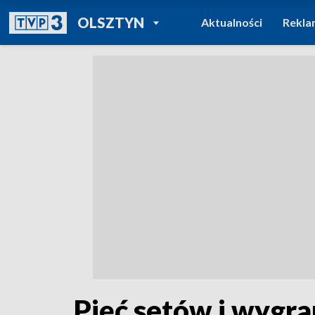
POWRÓT DO
OLSZTYN
Aktualności
Rekla
TVP REGIONY
Pięć setów i wygra