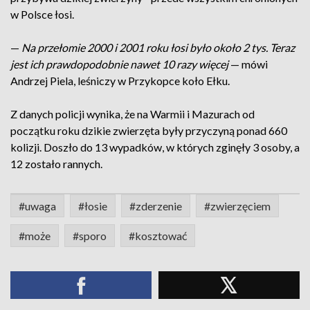
w Polsce łosi.
—
Na przełomie 2000 i 2001 roku łosi było około 2 tys. Teraz
jest ich prawdopodobnie nawet 10 razy więcej
— mówi
Andrzej Piela, leśniczy w Przykopce koło Ełku.
Z danych policji wynika, że na Warmii i Mazurach od
początku roku dzikie zwierzęta były przyczyną ponad 660
kolizji. Doszło do 13 wypadków, w których zginęły 3 osoby, a
12 zostało rannych.
#uwaga
#łosie
#zderzenie
#zwierzęciem
#może
#sporo
#kosztować