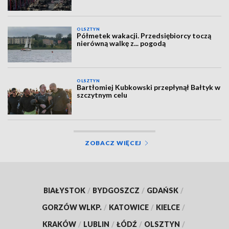
OLSZTYN
Półmetek wakacji. Przedsiębiorcy toczą
nierówną walkę z... pogodą
OLSZTYN
Bartłomiej Kubkowski przepłynął Bałtyk w
szczytnym celu
ZOBACZ WIĘCEJ
BIAŁYSTOK
/
BYDGOSZCZ
/
GDAŃSK
/
GORZÓW WLKP.
/
KATOWICE
/
KIELCE
/
KRAKÓW
/
LUBLIN
/
ŁÓDŹ
/
OLSZTYN
/