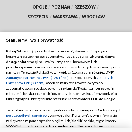
OPOLE
/
POZNAŃ
/
RZESZÓW
/
SZCZECIN
/
WARSZAWA
/
WROCŁAW
Szanujemy Twoją prywatność
Dołącz do nas:
Kliknij "Akceptuję i przechodzę do serwisu", aby wyrazić zgody na
korzystanie z technologii automatycznego śledzenia i zbierania danych,
TVP
dostęp do informacji na Twoim urządzeniu końcowym i ich
Abonament TVP
przechowywanie oraz na przetwarzanie Twoich danych osobowych przez
Regulamin TVP
nas, czyli Telewizję Polską S.A. w likwidacji (zwaną dalej również „TVP”),
Emisja w TVP
Polityka prywatności
Zaufanych Partnerów z IAB* (1201 firm)
oraz pozostałych
Zaufanych
Partnerów TVP (93 firm)
, w celach marketingowych (w tym do
Centrum informacji TVP
Moje zgody
zautomatyzowanego dopasowania reklam do Twoich zainteresowań i
mierzenia ich skuteczności) i pozostałych, które wskazujemy poniżej, a
Naziemna Telewizja Cyfrowa
Pomoc
także zgody na udostępnianie przez nas identyfikatora PPID do Google.
Sklep TVP
Biuro reklamy
Twoje dane osobowe zbierane podczas odwiedzania przez Ciebie naszych
Rada Programowa
Kontakt
poszczególnych serwisów
zwanych dalej „Portalem”, w tym informacje
zapisywane za pomocą technologii takich jak: pliki cookie, sygnalizatory
System NOS
WWW lub innych podobnych technologii umożliwiających świadczenie
dopasowanych i bezpiecznych usług, personalizację treści oraz reklam,