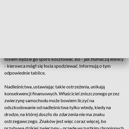
wyjeżdżał zza zakrętu. Na wzniesieniu uderzył w łosia.
Zwierzę wtargnęło tak nagle, że kierowca nawet nie
hamował. Łoś zginął, a auto wylądowało w rowie.
Samochodem podróżowało dwóch mężczyzn. Obaj trafili do
szpitala.
To dopiero początek kłopotów. Jeśli właściciel auta nie ma
polisy autocasco, to zderzenie z trzystukilogramowym
łosiem będzie go sporo kosztować. Bo - jak tłumaczą leśnicy
- kierowca mógł się łosia spodziewać. Informują o tym
odpowiednie tablice.
Nadleśnictwa, ustawiając takie ostrzeżenia, unikają
konsekwencji finansowych. Właściciel zniszczonego przez
zwierzynę samochodu może bowiem liczyć na
odszkodowanie od nadleśnictwa tylko wtedy, kiedy na
drodze, na której doszło do zdarzenia nie ma znaku
ostrzegawczego. Znaków jest więc coraz więcej, bo
przybywa dzikiej zwierzyny - przede wszystkim chronionych