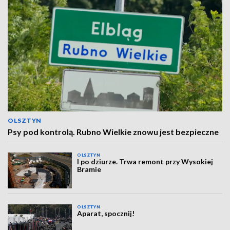
OLSZTYN
Psy pod kontrolą. Rubno Wielkie znowu jest bezpieczne
OLSZTYN
I po dziurze. Trwa remont przy Wysokiej
Bramie
OLSZTYN
Aparat, spocznij!