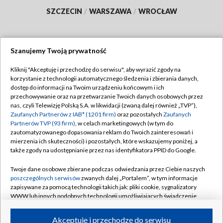
SZCZECIN
/
WARSZAWA
/
WROCŁAW
Szanujemy Twoją prywatność
Dołącz do nas:
Kliknij "Akceptuję i przechodzę do serwisu", aby wyrazić zgody na
korzystanie z technologii automatycznego śledzenia i zbierania danych,
TVP
dostęp do informacji na Twoim urządzeniu końcowym i ich
Abonament TVP
przechowywanie oraz na przetwarzanie Twoich danych osobowych przez
Regulamin TVP
nas, czyli Telewizję Polską S.A. w likwidacji (zwaną dalej również „TVP”),
Emisja w TVP
Polityka prywatności
Zaufanych Partnerów z IAB* (1201 firm)
oraz pozostałych
Zaufanych
Partnerów TVP (93 firm)
, w celach marketingowych (w tym do
Centrum informacji TVP
Moje zgody
zautomatyzowanego dopasowania reklam do Twoich zainteresowań i
mierzenia ich skuteczności) i pozostałych, które wskazujemy poniżej, a
Naziemna Telewizja Cyfrowa
Pomoc
także zgody na udostępnianie przez nas identyfikatora PPID do Google.
Sklep TVP
Biuro reklamy
Twoje dane osobowe zbierane podczas odwiedzania przez Ciebie naszych
Rada Programowa
Kontakt
poszczególnych serwisów
zwanych dalej „Portalem”, w tym informacje
zapisywane za pomocą technologii takich jak: pliki cookie, sygnalizatory
System NOS
WWW lub innych podobnych technologii umożliwiających świadczenie
dopasowanych i bezpiecznych usług, personalizację treści oraz reklam,
Informacje o nadawcy
Kanały
udostępnianie funkcji mediów społecznościowych oraz analizowanie
Akceptuję i przechodzę do serwisu
ruchu w Internecie.