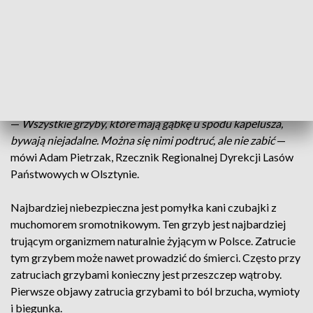
Pogoda nie sprzyja rolnikom, ale z obfitego deszczu cieszą
się grzybiarze. Z lasu wracają z pełnymi wiadrami. Pytanie
tylko czy to, co z grzybobrania wróciło z nami do domu,
nadaje się do spożycia. O pomyłkę nietrudno, szczególnie
jeśli grzyby nie są dojrzałe. Łatwiej rozpoznać rozwinięte już
okazy.
—
Wszystkie grzyby, które mają gąbkę u spodu kapelusza,
bywają niejadalne. Można się nimi podtruć, ale nie zabić
—
mówi Adam Pietrzak, Rzecznik Regionalnej Dyrekcji Lasów
Państwowych w Olsztynie.
Najbardziej niebezpieczna jest pomyłka kani czubajki z
muchomorem sromotnikowym. Ten grzyb jest najbardziej
trującym organizmem naturalnie żyjącym w Polsce. Zatrucie
tym grzybem może nawet prowadzić do śmierci. Często przy
zatruciach grzybami konieczny jest przeszczep wątroby.
Pierwsze objawy zatrucia grzybami to ból brzucha, wymioty
i biegunka.