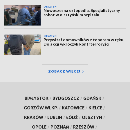
OLSZTYN
Nowoczesna ortopedia. Specjalistyczny
robot w olsztyńskim szpitalu
OLSZTYN
Przywitał domowników z toporem w ręku.
Do akcji wkroczyli kontrterroryści
ZOBACZ WIĘCEJ
BIAŁYSTOK
/
BYDGOSZCZ
/
GDAŃSK
/
GORZÓW WLKP.
/
KATOWICE
/
KIELCE
/
KRAKÓW
/
LUBLIN
/
ŁÓDŹ
/
OLSZTYN
/
OPOLE
/
POZNAŃ
/
RZESZÓW
/