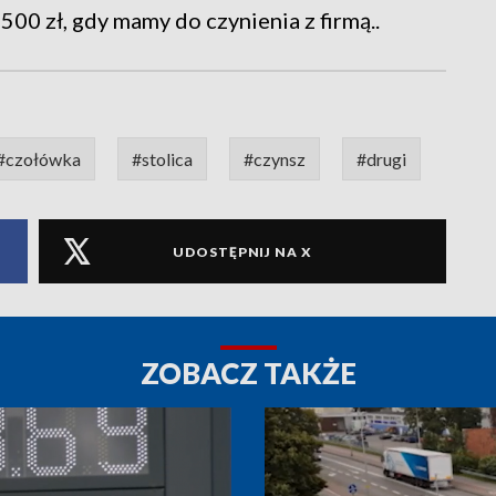
00 zł, gdy mamy do czynienia z firmą..
#czołówka
#stolica
#czynsz
#drugi
UDOSTĘPNIJ NA X
ZOBACZ TAKŻE