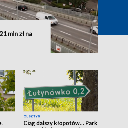
1 mln zł na
OLSZTYN
.
Ciąg dalszy kłopotów… Park