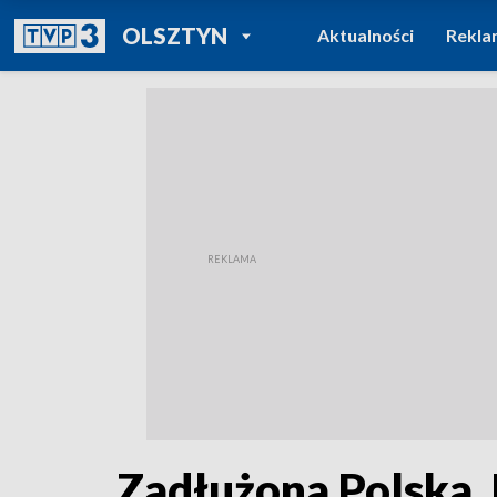
POWRÓT DO
OLSZTYN
Aktualności
Rekla
TVP REGIONY
Zadłużona Polska. 