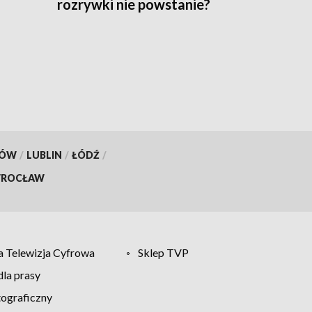
rozrywki nie powstanie?
KÓW
/
LUBLIN
/
ŁÓDŹ
/
ROCŁAW
 Telewizja Cyfrowa
Sklep TVP
la prasy
tograficzny