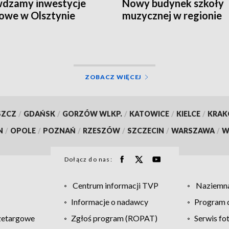
wdzamy inwestycje
Nowy budynek szkoły
owe w Olsztynie
muzycznej w regionie
ZOBACZ WIĘCEJ
SZCZ
/
GDAŃSK
/
GORZÓW WLKP.
/
KATOWICE
/
KIELCE
/
KRA
N
/
OPOLE
/
POZNAŃ
/
RZESZÓW
/
SZCZECIN
/
WARSZAWA
/
W
Dołącz do nas:
Centrum informacji TVP
Naziemna
Informacje o nadawcy
Program d
zetargowe
Zgłoś program (ROPAT)
Serwis fo