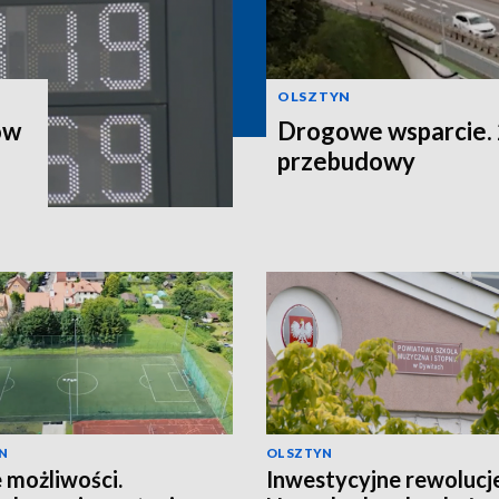
OLSZTYN
ów
Drogowe wsparcie. 2
przebudowy
N
OLSZTYN
możliwości.
Inwestycyjne rewolucje