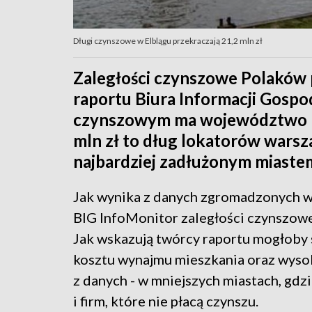
Długi czynszowe w Elblągu przekraczają 21,2 mln zł
Zaległości czynszowe Polaków p
raportu Biura Informacji Gospo
czynszowym ma województwo ma
mln zł to dług lokatorów wars
najbardziej zadłużonym miastem
Jak wynika z danych zgromadzonych 
BIG InfoMonitor zaległości czynszowe 
Jak wskazują twórcy raportu mogłoby s
kosztu wynajmu mieszkania oraz wysok
z danych - w mniejszych miastach, gdzi
i firm, które nie płacą czynszu.