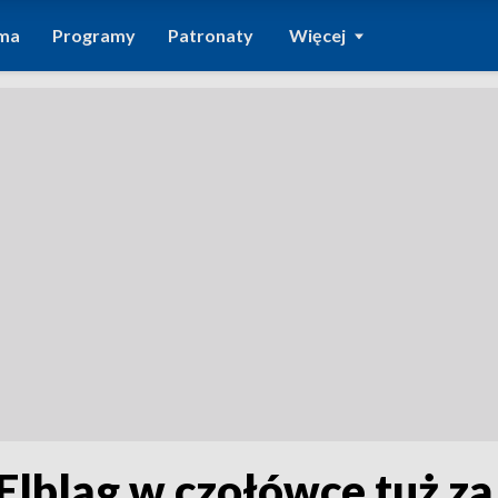
ma
Programy
Patronaty
Więcej
Elbląg w czołówce tuż za 