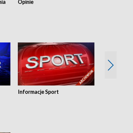
nia
Opinie
Opinie Elblą
Informacje Sport
Flesz sport