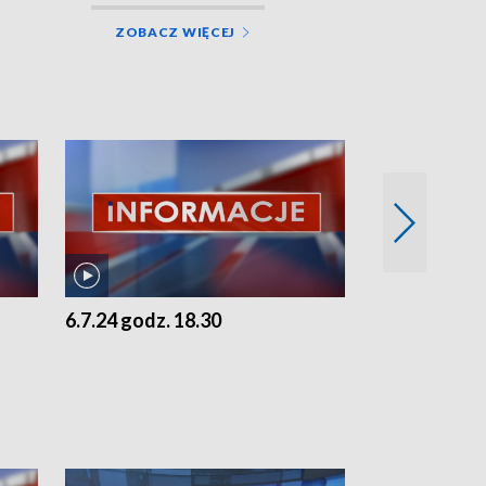
ZOBACZ WIĘCEJ
6.7.24 godz. 18.30
5.7.24 godz. 