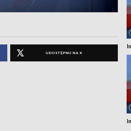
I
UDOSTĘPNIJ NA X
I