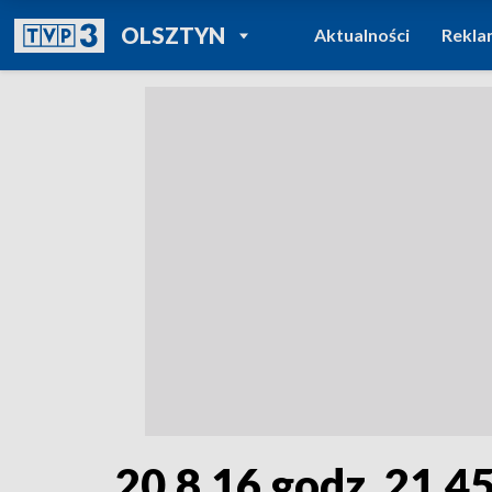
POWRÓT DO
OLSZTYN
Aktualności
Rekla
TVP REGIONY
20.8.16 godz. 21.4