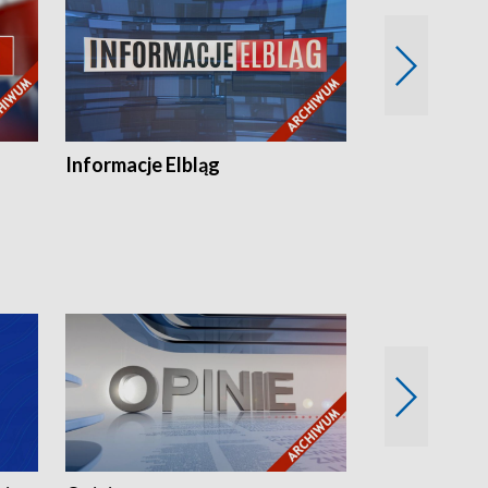
Informacje Elbląg
Wstaje nowy