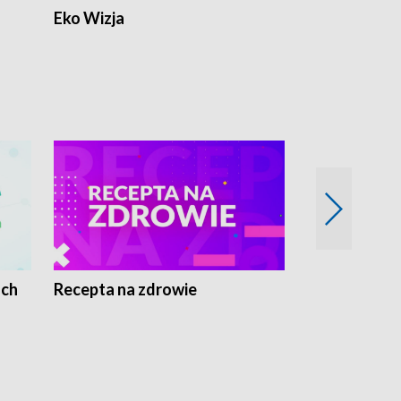
Eko Wizja
ach
Recepta na zdrowie
Wybieram z