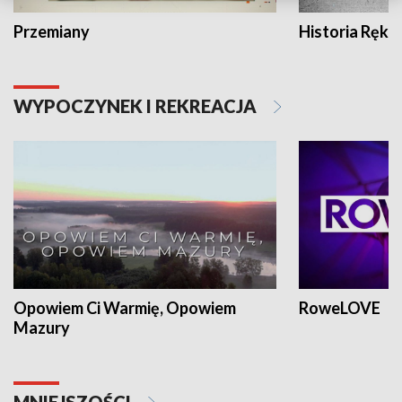
Przemiany
Historia Ręką
WYPOCZYNEK I REKREACJA
Opowiem Ci Warmię, Opowiem
RoweLOVE
Mazury
MNIEJSZOŚCI