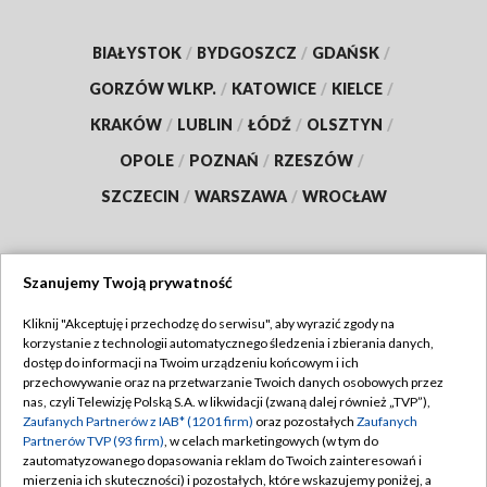
BIAŁYSTOK
/
BYDGOSZCZ
/
GDAŃSK
/
GORZÓW WLKP.
/
KATOWICE
/
KIELCE
/
KRAKÓW
/
LUBLIN
/
ŁÓDŹ
/
OLSZTYN
/
OPOLE
/
POZNAŃ
/
RZESZÓW
/
SZCZECIN
/
WARSZAWA
/
WROCŁAW
Szanujemy Twoją prywatność
Dołącz do nas:
Kliknij "Akceptuję i przechodzę do serwisu", aby wyrazić zgody na
korzystanie z technologii automatycznego śledzenia i zbierania danych,
TVP
dostęp do informacji na Twoim urządzeniu końcowym i ich
Abonament TVP
przechowywanie oraz na przetwarzanie Twoich danych osobowych przez
Regulamin TVP
nas, czyli Telewizję Polską S.A. w likwidacji (zwaną dalej również „TVP”),
Emisja w TVP
Zaufanych Partnerów z IAB* (1201 firm)
oraz pozostałych
Zaufanych
Polityka prywatności
Partnerów TVP (93 firm)
, w celach marketingowych (w tym do
Centrum informacji TVP
Moje zgody
zautomatyzowanego dopasowania reklam do Twoich zainteresowań i
mierzenia ich skuteczności) i pozostałych, które wskazujemy poniżej, a