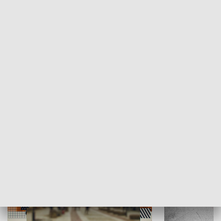
Moje miejsce
Winda region
HISTORIA