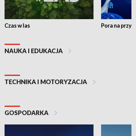
Czas w las
Pora na przyr
NAUKA I EDUKACJA
TECHNIKA I MOTORYZACJA
GOSPODARKA