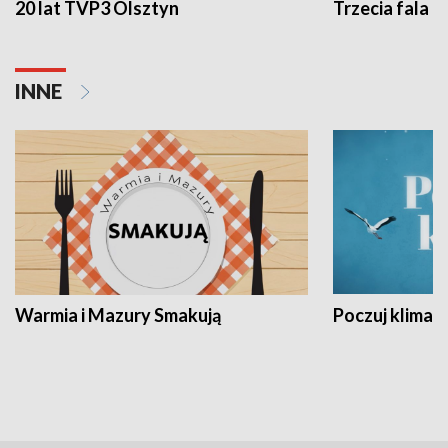
20 lat TVP3 Olsztyn
Trzecia fala -
INNE
Warmia i Mazury Smakują
Poczuj klimat