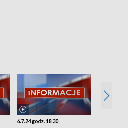
6.7.24 godz. 18.30
5.7.24 godz. 