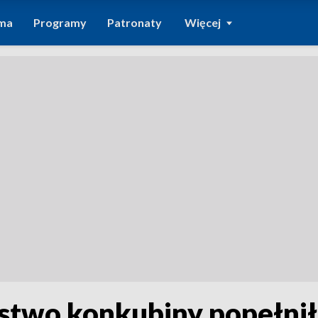
ma
Programy
Patronaty
Więcej
jstwo konkubiny popełni