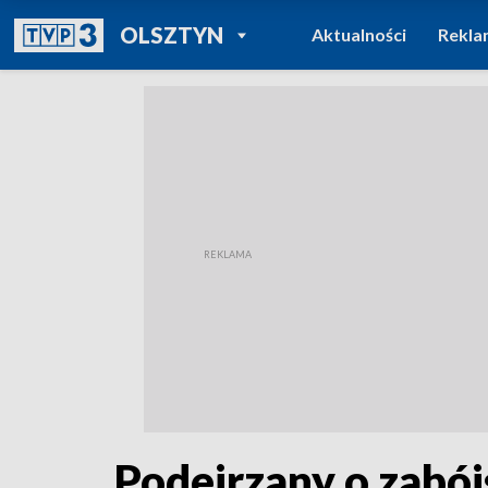
POWRÓT DO
OLSZTYN
Aktualności
Rekla
TVP REGIONY
Podejrzany o zabó