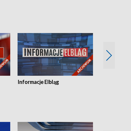
Informacje Elbląg
Wstaje nowy