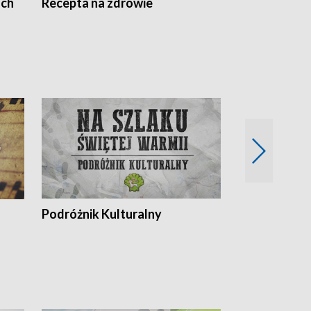
ach
Recepta na zdrowie
Wybieram z
Podróżnik Kulturalny
Okolice Szla