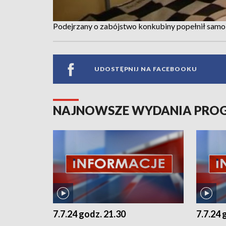
Podejrzany o zabójstwo konkubiny popełnił sam
UDOSTĘPNIJ NA FACEBOOKU
NAJNOWSZE WYDANIA PR
7.7.24 godz. 21.30
7.7.24 