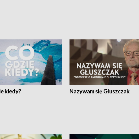
e kiedy?
Nazywam się Głuszczak