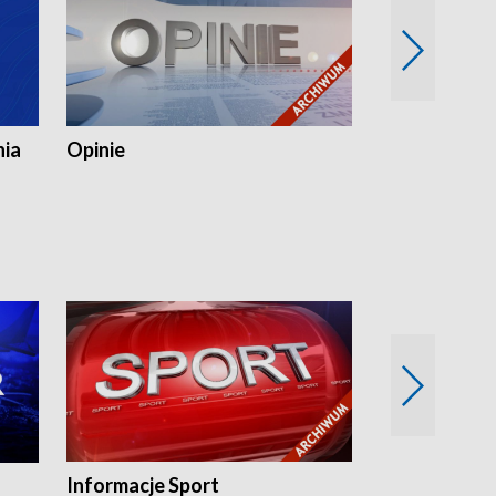
nia
Opinie
Opinie Elblą
Informacje Sport
Flesz sport