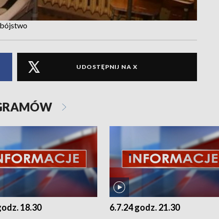
obójstwo
UDOSTĘPNIJ NA X
OGRAMÓW
godz. 18.30
6.7.24 godz. 21.30