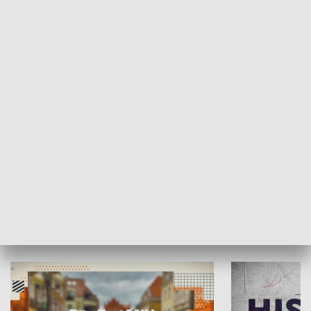
SPOŁECZEŃSTWO
Moje miejsce
Winda region
HISTORIA