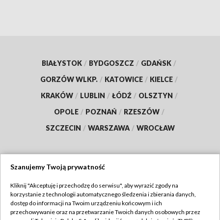
BIAŁYSTOK
/
BYDGOSZCZ
/
GDAŃSK
/
GORZÓW WLKP.
/
KATOWICE
/
KIELCE
/
KRAKÓW
/
LUBLIN
/
ŁÓDŹ
/
OLSZTYN
/
OPOLE
/
POZNAŃ
/
RZESZÓW
/
SZCZECIN
/
WARSZAWA
/
WROCŁAW
Szanujemy Twoją prywatność
Dołącz do nas:
Kliknij "Akceptuję i przechodzę do serwisu", aby wyrazić zgody na
korzystanie z technologii automatycznego śledzenia i zbierania danych,
TVP
dostęp do informacji na Twoim urządzeniu końcowym i ich
Abonament TVP
przechowywanie oraz na przetwarzanie Twoich danych osobowych przez
Regulamin TVP