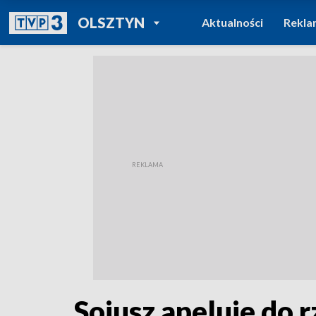
POWRÓT DO
OLSZTYN
Aktualności
Rekla
TVP REGIONY
Sojusz apeluje do