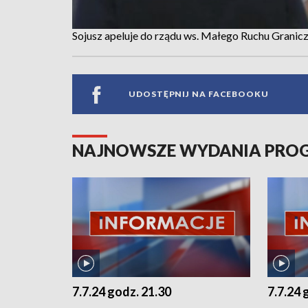
Sojusz apeluje do rządu ws. Małego Ruchu Granic
UDOSTĘPNIJ NA FACEBOOKU
NAJNOWSZE WYDANIA PR
7.7.24 godz. 21.30
7.7.24 