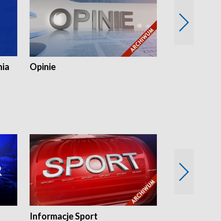
nia
Opinie
Opinie Elblą
Informacje Sport
Flesz sport