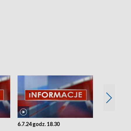
6.7.24 godz. 18.30
5.7.24 godz. 