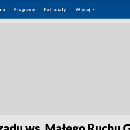
ma
Programy
Patronaty
Więcej
 rządu ws. Małego Ruchu 