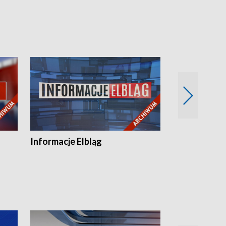
Informacje Elbląg
Wstaje nowy