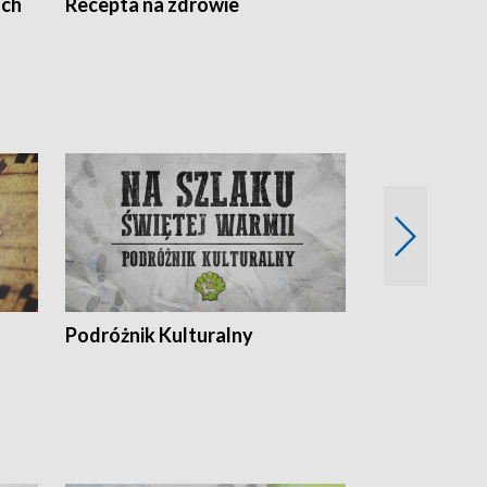
ach
Recepta na zdrowie
Wybieram z
Podróżnik Kulturalny
Okolice Szla