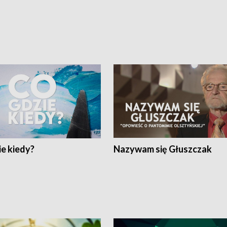
e kiedy?
Nazywam się Głuszczak