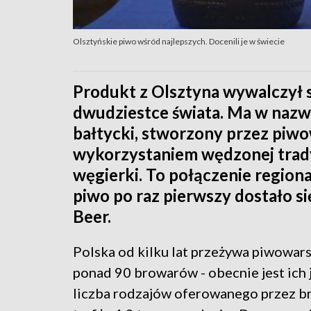
Olsztyńskie piwo wśród najlepszych. Docenili je w świecie
Produkt z Olsztyna wywalczył s
dwudziestce świata. Ma w nazwie
bałtycki, stworzony przez pi
wykorzystaniem wędzonej trad
węgierki. To połączenie region
piwo po raz pierwszy dostało s
Beer.
Polska od kilku lat przeżywa piwowar
ponad 90 browarów - obecnie jest ich 
liczba rodzajów oferowanego przez b