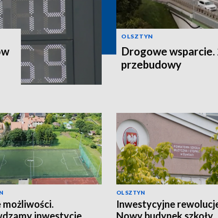
OLSZTYN
ów
Drogowe wsparcie. 2
przebudowy
N
OLSZTYN
możliwości.
Inwestycyjne rewolucje
wdzamy inwestycje
Nowy budynek szkoły