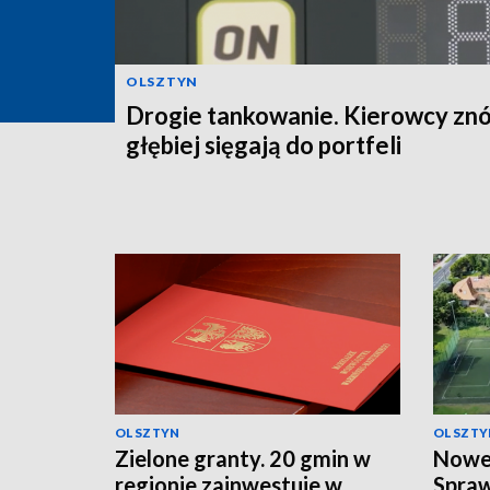
OLSZTYN
Drogie tankowanie. Kierowcy zn
głębiej sięgają do portfeli
OLSZTYN
OLSZTY
Zielone granty. 20 gmin w
Nowe 
regionie zainwestuje w
Spra