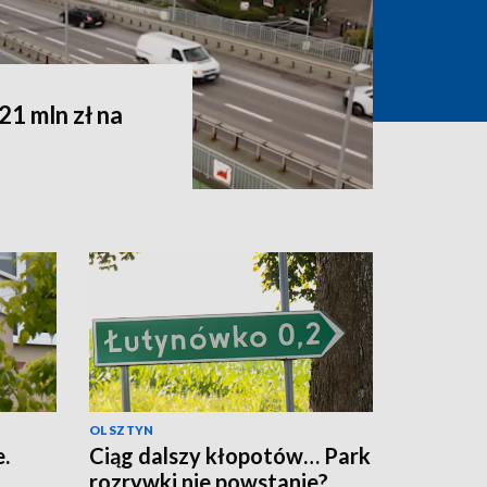
1 mln zł na
OLSZTYN
.
Ciąg dalszy kłopotów… Park
rozrywki nie powstanie?