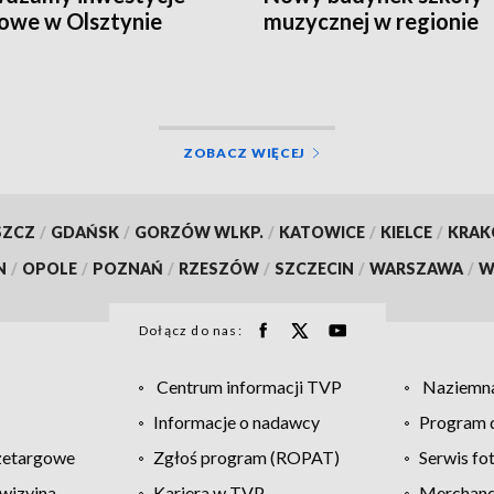
owe w Olsztynie
muzycznej w regionie
ZOBACZ WIĘCEJ
SZCZ
/
GDAŃSK
/
GORZÓW WLKP.
/
KATOWICE
/
KIELCE
/
KRA
N
/
OPOLE
/
POZNAŃ
/
RZESZÓW
/
SZCZECIN
/
WARSZAWA
/
W
Dołącz do nas:
Centrum informacji TVP
Naziemna
Informacje o nadawcy
Program d
zetargowe
Zgłoś program (ROPAT)
Serwis fo
wizyjna
Kariera w TVP
Merchandi