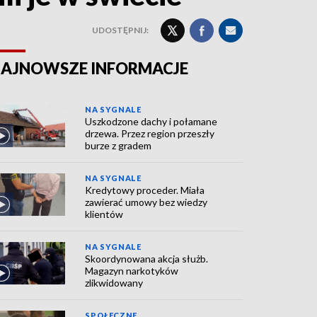
UDOSTĘPNIJ:
AJNOWSZE INFORMACJE
NA SYGNALE
Uszkodzone dachy i połamane
drzewa. Przez region przeszły
burze z gradem
NA SYGNALE
Kredytowy proceder. Miała
zawierać umowy bez wiedzy
klientów
NA SYGNALE
Skoordynowana akcja służb.
Magazyn narkotyków
zlikwidowany
SPOŁECZNE