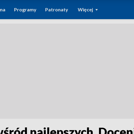
ma
Programy
Patronaty
Więcej
śród najlepszych. Docenil