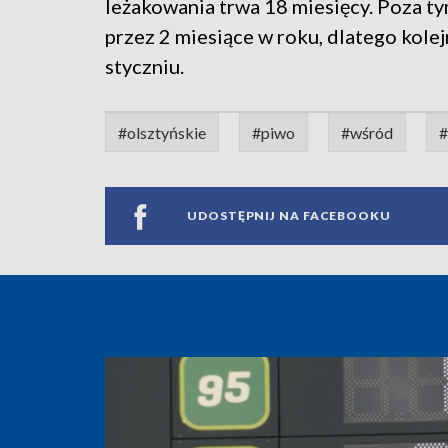
leżakowania trwa 18 miesięcy. Poza ty
przez 2 miesiące w roku, dlatego kolej
styczniu.
#olsztyńskie
#piwo
#wśród
#
UDOSTĘPNIJ NA FACEBOOKU