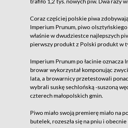
trafiło 1,2 tys. nowych piw. Dwa razy w
Coraz częściej polskie piwa zdobywają
Imperium Prunum, piwo olsztyńskiego 
właśnie w dwudziestce najlepszych piw
pierwszy produkt z Polski produkt w t
Imperium Prunum po łacinie oznacza I
browar wykorzystał komponując zwycię
lata, a browarnicy przetestowali pon
wybrali suskę sechlońską -suszoną wę
czterech małopolskich gmin.
Piwo miało swoją premierę miało na po
butelek, rozeszła się na pniu i obecni