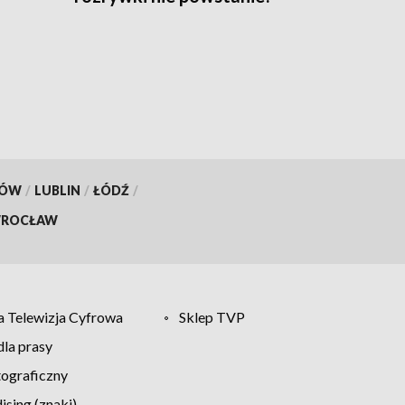
KÓW
/
LUBLIN
/
ŁÓDŹ
/
ROCŁAW
 Telewizja Cyfrowa
Sklep TVP
la prasy
tograficzny
sing (znaki)