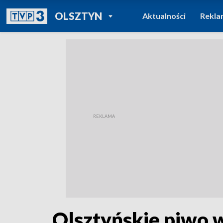
POWRÓT DO
OLSZTYN
Aktualności
Rekla
TVP REGIONY
Olsztyńskie piwo w