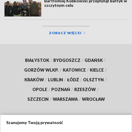
Bartłomiej Kubkowski przepłynął Bałtyk w
szczytnym celu
ZOBACZ WIĘCEJ
BIAŁYSTOK
/
BYDGOSZCZ
/
GDAŃSK
/
GORZÓW WLKP.
/
KATOWICE
/
KIELCE
/
KRAKÓW
/
LUBLIN
/
ŁÓDŹ
/
OLSZTYN
/
OPOLE
/
POZNAŃ
/
RZESZÓW
/
SZCZECIN
/
WARSZAWA
/
WROCŁAW
Szanujemy Twoją prywatność
Dołącz do nas: