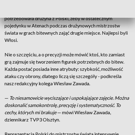
pojedynku decydują kości do gry. Dobra bitwa może trwać
zarówno półtorej godziny, jak i 2 dni. Około 3 godzin
potrzebowała drużyna z Polski, żeby w ostatecznym
pojedynku w Atenach podczas drużynowych mistrzostw
świata w grach bitewnych zająć drugie miejsce. Najlepsi byli
Włosi.
Nie o szczęściu, a o precyzji może mówić ktoś, kto zamiast
grą zajmuje się tworzeniem figurek potrzebnych do bitew.
Każda postać posiada inne atrybuty: szybkość, możliwość
ataku czy obrony, dlatego liczą się szczegóły - podkreśla
nasz redakcyjny kolega Wiesław Zawada.
—
To niesamowicie wyciszające i uspokajające zajęcie. Można
doskonalić samokontrolę, precyzję i systematyczność. To
cechy, których mi brakuje
— mówi Wiesław Zawada,
dziennikarz TVP3 Olsztyn.
Reprezentacja Polski do mistrzostw świata intensywnie