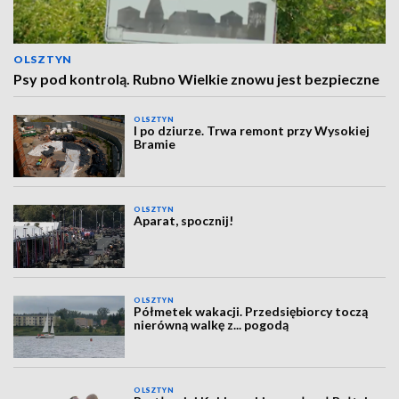
OLSZTYN
Psy pod kontrolą. Rubno Wielkie znowu jest bezpieczne
OLSZTYN
I po dziurze. Trwa remont przy Wysokiej
Bramie
OLSZTYN
Aparat, spocznij!
OLSZTYN
Półmetek wakacji. Przedsiębiorcy toczą
nierówną walkę z... pogodą
OLSZTYN