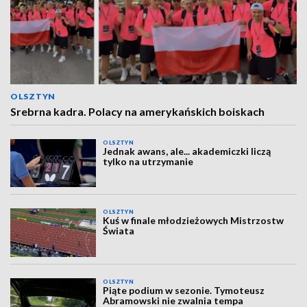
OLSZTYN
Srebrna kadra. Polacy na amerykańskich boiskach
OLSZTYN
Jednak awans, ale... akademiczki liczą
tylko na utrzymanie
OLSZTYN
Kuś w finale młodzieżowych Mistrzostw
Świata
OLSZTYN
Piąte podium w sezonie. Tymoteusz
Abramowski nie zwalnia tempa