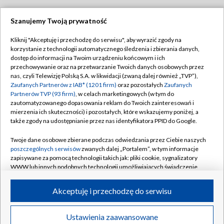
Szanujemy Twoją prywatność
Dołącz do nas:
Kliknij "Akceptuję i przechodzę do serwisu", aby wyrazić zgody na
korzystanie z technologii automatycznego śledzenia i zbierania danych,
TVP
dostęp do informacji na Twoim urządzeniu końcowym i ich
Abonament TVP
przechowywanie oraz na przetwarzanie Twoich danych osobowych przez
Regulamin TVP
nas, czyli Telewizję Polską S.A. w likwidacji (zwaną dalej również „TVP”),
Emisja w TVP
Polityka prywatności
Zaufanych Partnerów z IAB* (1201 firm)
oraz pozostałych
Zaufanych
Partnerów TVP (93 firm)
, w celach marketingowych (w tym do
Centrum informacji TVP
Moje zgody
zautomatyzowanego dopasowania reklam do Twoich zainteresowań i
mierzenia ich skuteczności) i pozostałych, które wskazujemy poniżej, a
Naziemna Telewizja Cyfrowa
Pomoc
także zgody na udostępnianie przez nas identyfikatora PPID do Google.
Sklep TVP
Biuro reklamy
Twoje dane osobowe zbierane podczas odwiedzania przez Ciebie naszych
Rada Programowa
Kontakt
poszczególnych serwisów
zwanych dalej „Portalem”, w tym informacje
zapisywane za pomocą technologii takich jak: pliki cookie, sygnalizatory
System NOS
WWW lub innych podobnych technologii umożliwiających świadczenie
dopasowanych i bezpiecznych usług, personalizację treści oraz reklam,
Informacje o nadawcy
Kanały
udostępnianie funkcji mediów społecznościowych oraz analizowanie
Akceptuję i przechodzę do serwisu
ruchu w Internecie.
Program dla prasy
©2026 Telewizja Polska S.A. w likwidacji
Biuro Reklamy
Twoje dane osobowe zbierane podczas odwiedzania przez Ciebie
Ustawienia zaawansowane
poszczególnych serwisów
na Portalu, takie jak adresy IP, identyfikatory