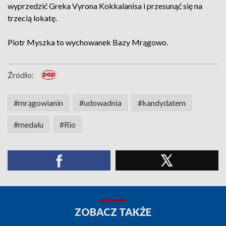
wyprzedzić Greka Vyrona Kokkalanisa i przesunąć się na
trzecią lokatę.
Piotr Myszka to wychowanek Bazy Mrągowo.
Źródło:
#mrągowianin
#udowadnia
#kandydatem
#medalu
#Rio
ZOBACZ TAKŻE