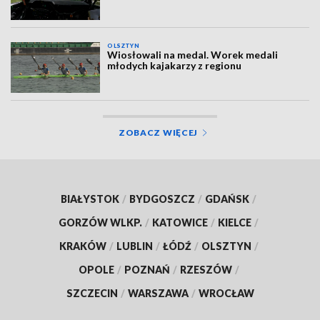
OLSZTYN
Wiosłowali na medal. Worek medali
młodych kajakarzy z regionu
ZOBACZ WIĘCEJ
BIAŁYSTOK
/
BYDGOSZCZ
/
GDAŃSK
/
GORZÓW WLKP.
/
KATOWICE
/
KIELCE
/
KRAKÓW
/
LUBLIN
/
ŁÓDŹ
/
OLSZTYN
/
OPOLE
/
POZNAŃ
/
RZESZÓW
/
SZCZECIN
/
WARSZAWA
/
WROCŁAW