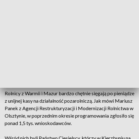
Państwo Marianna i Kazimierz Kos, poszukują niszy w
działalności pozarolniczej. Dwa lata temu, ponad hektar
ziemi oddali w dzierżawę i stworzyli gospodarstwo
agroturystyczne. Z programów unijnych pozyskali ponad
milion złotych.
—
Zrobiliśmy całkiem nowy budynek z 10 pokojami o
wysokim, i 6 o niższym standardzie. Udało się także zrobić
ogrzewanie z pompą ciepła
— mówi Kazimierz Kos, właściciel
gospodarstwa agroturystycznego z Wierzby. Do tego udało
się miedzy innymi wyposażyć kuchnię i zbudować grotę solną.
Rolnicy z Warmii i Mazur bardzo chętnie sięgają po pieniądze
z unijnej kasy na działalność pozarolniczą. Jak mówi Mariusz
Panek z Agencji Restrukturyzacji i Modernizacji Rolnictwa w
Olsztynie, w poprzednim okresie programowania zgłosiło się
ponad 1,5 tys. wnioskodawców.
Wśród nich byli Państwo Ciesielscy, którzy w Kierzbuniu na