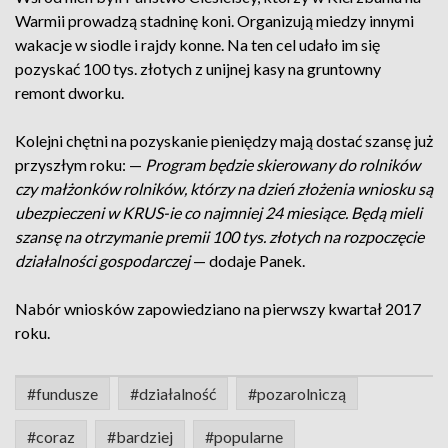
Warmii prowadzą stadninę koni. Organizują miedzy innymi
wakacje w siodle i rajdy konne. Na ten cel udało im się
pozyskać 100 tys. złotych z unijnej kasy na gruntowny
remont dworku.
Kolejni chętni na pozyskanie pieniędzy mają dostać szansę już
przyszłym roku: —
Program będzie skierowany do rolników
czy małżonków rolników, którzy na dzień złożenia wniosku są
ubezpieczeni w KRUS-ie co najmniej 24 miesiące. Będą mieli
szansę na otrzymanie premii 100 tys. złotych na rozpoczęcie
działalności gospodarczej
— dodaje Panek.
Nabór wniosków zapowiedziano na pierwszy kwartał 2017
roku.
#fundusze
#działalność
#pozarolniczą
#coraz
#bardziej
#popularne