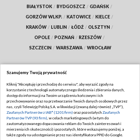
BIAŁYSTOK
/
BYDGOSZCZ
/
GDAŃSK
/
GORZÓW WLKP.
/
KATOWICE
/
KIELCE
/
KRAKÓW
/
LUBLIN
/
ŁÓDŹ
/
OLSZTYN
/
OPOLE
/
POZNAŃ
/
RZESZÓW
/
SZCZECIN
/
WARSZAWA
/
WROCŁAW
Szanujemy Twoją prywatność
Dołącz do nas:
Kliknij "Akceptuję i przechodzę do serwisu", aby wyrazić zgody na
korzystanie z technologii automatycznego śledzenia i zbierania danych,
TVP
dostęp do informacji na Twoim urządzeniu końcowym i ich
Abonament TVP
przechowywanie oraz na przetwarzanie Twoich danych osobowych przez
Regulamin TVP
nas, czyli Telewizję Polską S.A. w likwidacji (zwaną dalej również „TVP”),
Emisja w TVP
Polityka prywatności
Zaufanych Partnerów z IAB* (1201 firm)
oraz pozostałych
Zaufanych
Partnerów TVP (93 firm)
, w celach marketingowych (w tym do
Centrum informacji TVP
Moje zgody
zautomatyzowanego dopasowania reklam do Twoich zainteresowań i
mierzenia ich skuteczności) i pozostałych, które wskazujemy poniżej, a
Naziemna Telewizja Cyfrowa
Pomoc
także zgody na udostępnianie przez nas identyfikatora PPID do Google.